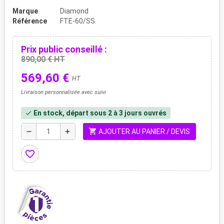
Marque
Diamond
Référence
FTE-60/SS
Prix public conseillé :
890,00 € HT
569,60 €
HT
Livraison personnalisée avec suivi
En stock, départ sous 2 à 3 jours ouvrés
check
shopping_cart
remove
add
AJOUTER AU PANIER / DEVIS
favorite_border