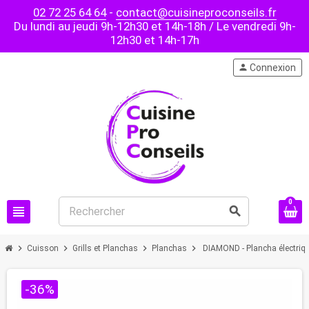
02 72 25 64 64
-
contact@cuisineproconseils.fr
Du lundi au jeudi 9h-12h30 et 14h-18h / Le vendredi 9h-
12h30 et 14h-17h
person
Connexion
0
view_headline
search
chevron_right
chevron_right
chevron_right
chevron_right
Cuisson
Grills et Planchas
Planchas
DIAMOND - Plancha électriq
-36%