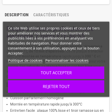
DESCRIPTION
CARACTÉRISTIQUES
Plaque à cuisson professionnelle
Ce site Web utilise ses propres cookies et ceux de tiers
pour améliorer nos services et vous montrer des
électrique 2 zones FTE-60/SS
publicités liées à vos préférences en analysant vos
habitudes de navigation. Pour donner votre
Plaque de cuisson électrique en acier émaillé alimentaire
consentement à son utilisation, appuyez sur le bouton
(
NF 12983-1)
, de 10 mm d'épaisseur.
Cette plaque à snacker
Accepter.
avec une
montée en température
rapide jusqu'à
300 ° C
et
Politique de cookies
Personnaliser les cookies
une cuisson sans ajout de graisse est un outil idéal pour votre
cuisine. Ses
rebords
, sa
plaque lisse
et son
bac à jus
vous
assurent un nettoyage et un entretien facile. Vous disposez
TOUT ACCEPTER
de
2 zones de cuisson
séparées.
Informations :
REJETER TOUT
Plaque à forte valeur en conduction thermique
Cuisson parfaitement homogène
Montée en température rapide jusqu'à 300°C
Entretien facile : plaque 100% lisse et tiroir ramasse jus en