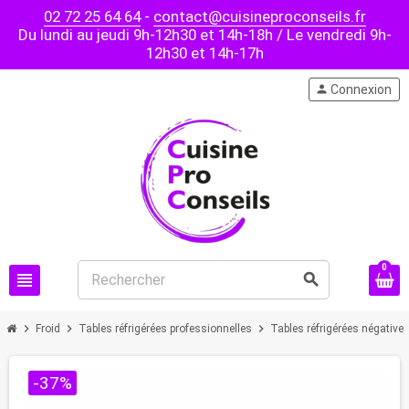
02 72 25 64 64
-
contact@cuisineproconseils.fr
Du lundi au jeudi 9h-12h30 et 14h-18h / Le vendredi 9h-
12h30 et 14h-17h
person
Connexion
0
view_headline
search
chevron_right
chevron_right
chevron_right
Froid
Tables réfrigérées professionnelles
Tables réfrigérées négative
-37%