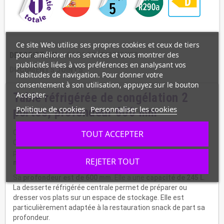
Ce site Web utilise ses propres cookies et ceux de tiers
pour améliorer nos services et vous montrer des
DESCRIPTION
CARACTÉRISTIQUES
publicités liées à vos préférences en analysant vos
DOCUMENTS JOINTS
habitudes de navigation. Pour donner votre
consentement à son utilisation, appuyez sur le bouton
Accepter.
Table réfrigérée de congélation 2
Politique de cookies
Personnaliser les cookies
portes, profondeur 600 mm
TOUT ACCEPTER
Cette table centrale réfrigérée à température
négative
de
Coreco
2 portes est en inox
. C'est un meuble froid avec
placards adaptés au rangement avec des
clayettes 460x405
REJETER TOUT
mm.
Sa
profondeur est de 600 mm.
Elle a
une
capacité de 245 L
.
La desserte réfrigérée centrale permet de préparer ou
dresser vos plats sur un espace de stockage. Elle est
particulièrement adaptée à la restauration snack de part sa
profondeur.