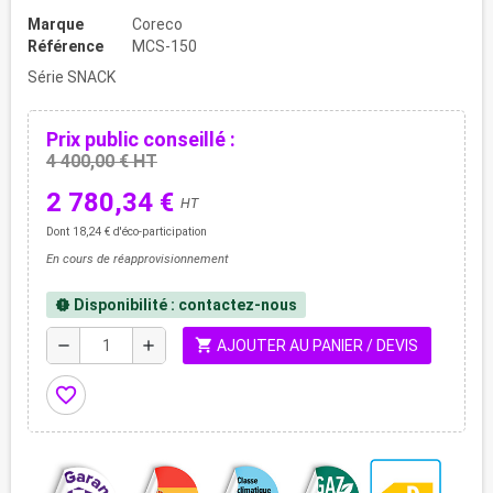
Marque
Coreco
Référence
MCS-150
Série SNACK
Prix public conseillé :
4 400,00 € HT
2 780,34 €
HT
Dont 18,24 € d'éco-participation
En cours de réapprovisionnement
Disponibilité : contactez-nous
new_releases
shopping_cart
remove
add
AJOUTER AU PANIER / DEVIS
favorite_border