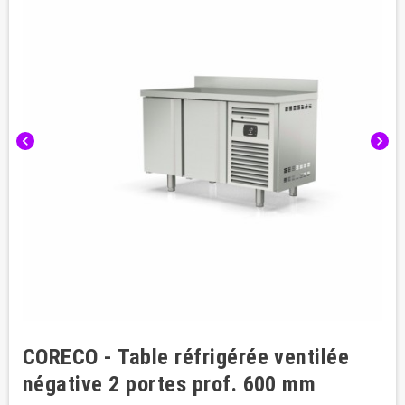
chevron_left
chevron_right
CORECO - Table réfrigérée ventilée
négative 2 portes prof. 600 mm