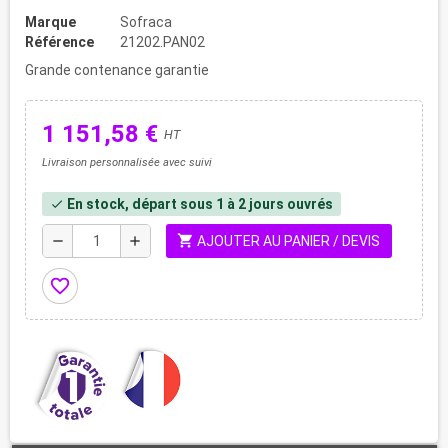
Marque
Sofraca
Référence
21202.PAN02
Grande contenance garantie
1 151,58 €
HT
Livraison personnalisée avec suivi
En stock, départ sous 1 à 2 jours ouvrés
check
shopping_cart
remove
add
AJOUTER AU PANIER / DEVIS
favorite_border