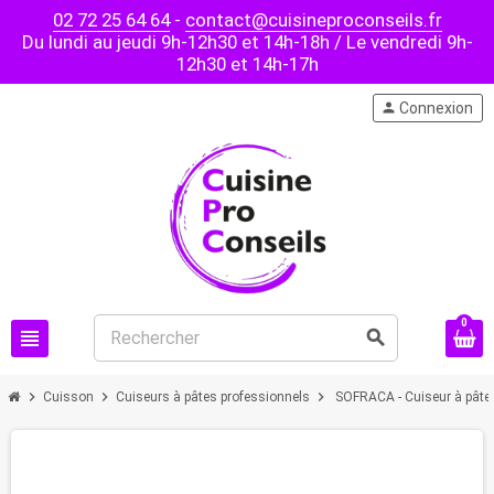
02 72 25 64 64
-
contact@cuisineproconseils.fr
Du lundi au jeudi 9h-12h30 et 14h-18h / Le vendredi 9h-
12h30 et 14h-17h
person
Connexion
0
view_headline
search
chevron_right
chevron_right
chevron_right
Cuisson
Cuiseurs à pâtes professionnels
SOFRACA - Cuiseur à pâtes 