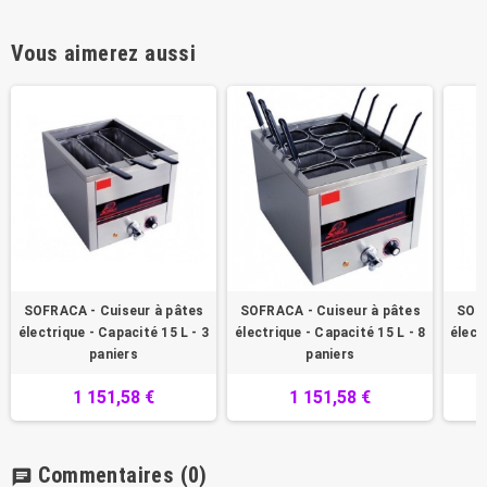
Vous aimerez aussi
SOFRACA - Cuiseur à pâtes
SOFRACA - Cuiseur à pâtes
SOFR
électrique - Capacité 15 L - 3
électrique - Capacité 15 L - 8
élect
paniers
paniers
1 151,58 €
1 151,58 €
Commentaires
(0)
chat