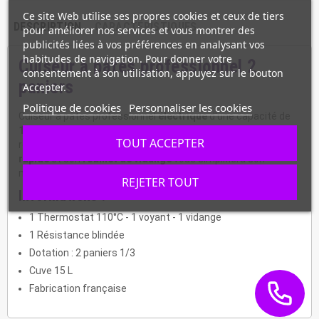
Ce site Web utilise ses propres cookies et ceux de tiers
DESCRIPTION
CARACTÉRISTIQUES
pour améliorer nos services et vous montrer des
publicités liées à vos préférences en analysant vos
habitudes de navigation. Pour donner votre
Cuiseur à pâtes professionnel 2
consentement à son utilisation, appuyez sur le bouton
paniers
Accepter.
Politique de cookies
Personnaliser les cookies
Cuiseur à pâtes professionnel
électrique
d'une capacité de
15 L
. Ce cuiseur est fourni avec
2 paniers format 1/3
. Sa
TOUT ACCEPTER
résistance en contact direct avec l'eau permet une
chauffe
rapide
et son
robinet de vidange
vous simplifiera son
nettoyage.
REJETER TOUT
Informations :
1 Thermostat 110°C - 1 voyant - 1 vidange
1 Résistance blindée
Dotation : 2 paniers 1/3
Cuve 15 L
Fabrication française