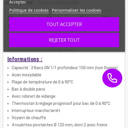
Accepter.
DESCRIPTION
CARACTÉRISTIQUES
Politique de cookies
Personnaliser les cookies
Chariot bain-Marie pour 3 bacs GN
TOUT ACCEPTER
1/1, chauffé à l'eau de 30°C à 90°C
Le buffet mobile est idéal pour maintenir au chaud et
REJETER TOUT
transporter confortablement des plats. Il permet d'installer
un buffet chaud en un tour de mains.
Informations :
Capacité : 3 Bacs GN 1/1 profondeur 150 mm
(non fournis)
Acier inoxydable
Plage de température de 0 à 90°C
Bac à double paroi
Avec robinet de vidange
Thermostat à réglage progressif pour bac de 0 à 90°C
Interrupteur marche/arrêt
Voyant de chauffe
4 roulettes pivotantes Ø 125 mm, dont 2 avec freins