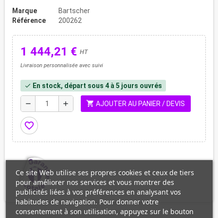
Marque
Bartscher
Référence
200262
1 444,21 €
HT
Livraison personnalisée avec suivi
En stock, départ sous 4 à 5 jours ouvrés
check
shopping_cart
remove
add
AJOUTER AU PANIER / DEVIS
favorite_border
Ce site Web utilise ses propres cookies et ceux de tiers
pour améliorer nos services et vous montrer des
publicités liées à vos préférences en analysant vos
habitudes de navigation. Pour donner votre
consentement à son utilisation, appuyez sur le bouton