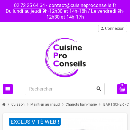
02 72 25 64 64
-
contact@cuisineproconseils.fr
Du lundi au jeudi 9h-12h30 et 14h-18h / Le vendredi 9h-
12h30 et 14h-17h
person
Connexion
0
view_headline
search
chevron_right
chevron_right
chevron_right
chevron_right
Cuisson
Maintien au chaud
Chariots bain-marie
BARTSCHER - Char
EXCLUSIVITÉ WEB !