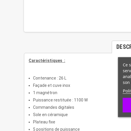
DESC
Caractéristiques :
Ce s
serv
anal
Contenance : 26 L
son 
Façade et cuve inox
Poli
1 magnétron
Puissance restituée : 1100 W
Commandes digitales
Sole en céramique
Plateau fixe
5 positions de puissance