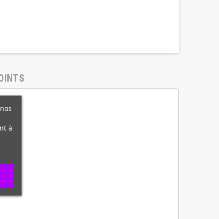
OINTS
 nos
nt à