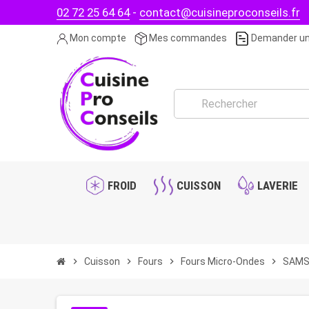
02 72 25 64 64
-
contact@cuisineproconseils.fr
Mon compte
Mes commandes
Demander un
FROID
CUISSON
LAVERIE
chevron_right
Cuisson
chevron_right
Fours
chevron_right
Fours Micro-Ondes
chevron_right
SAMSU