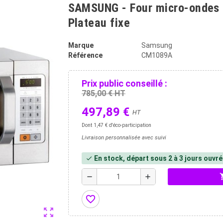
SAMSUNG - Four micro-ondes 26
Plateau fixe
Marque
Samsung
Référence
CM1089A
Prix public conseillé :
785,00 € HT
497,89 €
HT
Dont 1,47 € d'éco-participation
Livraison personnalisée avec suivi
En stock, départ sous 2 à 3 jours ouvr
check
shopp
remove
add
favorite_border
zoom_out_map