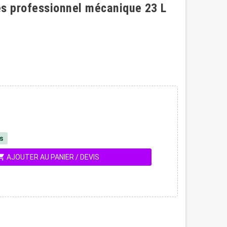
s professionnel mécanique 23 L
és
ing_cart
AJOUTER AU PANIER / DEVIS