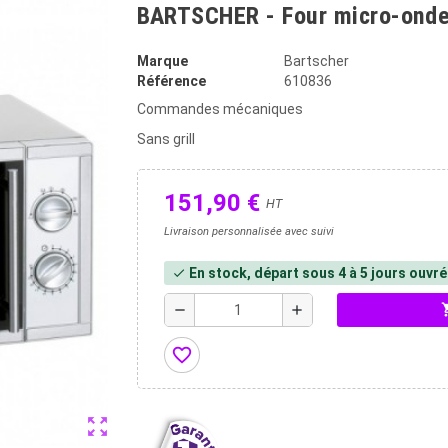
BARTSCHER - Four micro-onde
Marque
Bartscher
Référence
610836
Commandes mécaniques
Sans grill
151,90 €
HT
Livraison personnalisée avec suivi
En stock, départ sous 4 à 5 jours ouvr
check
shopp
remove
add
favorite_border
zoom_out_map