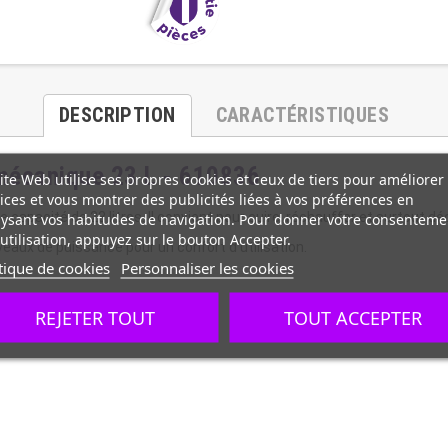
DESCRIPTION
CARACTÉRISTIQUES
 mécanique 23 L - 610836
ite Web utilise ses propres cookies et ceux de tiers pour améliorer
ices et vous montrer des publicités liées à vos préférences en
capacité de 23 litres. Il convient pour cuire, réchauffer et surtout 
ysant vos habitudes de navigation. Pour donner votre consenteme
utilisation, appuyez sur le bouton Accepter.
iveaux de puissance pour un confort d'utilisation.
tique de cookies
Personnaliser les cookies
REJETER TOUT
TOUT ACCEPTER