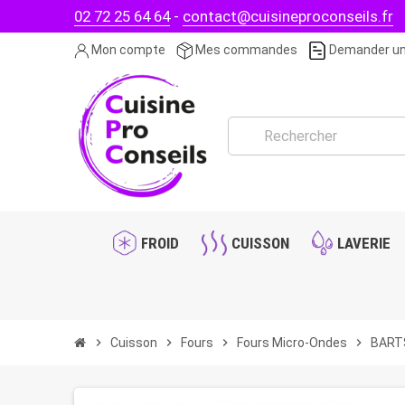
02 72 25 64 64
-
contact@cuisineproconseils.fr
Mon compte
Mes commandes
Demander un
FROID
CUISSON
LAVERIE
chevron_right
Cuisson
chevron_right
Fours
chevron_right
Fours Micro-Ondes
chevron_right
BARTS