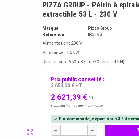
PIZZA GROUP - Pétrin à spiral
extractible 53 L - 230 V
Marque
Pizza Group
Référence
IR53VS
Alimentation : 230 V
Puissance : 1.5 kW
Dimensions : 550 x 870 x 730 mm (LxPxH)
Prix public conseillé :
3 653,00 € HT
2 621,39 €
HT
Livraison personnalisée avec suivi
Sur commande, départ sous 3 à 4 sema
check
shopp
remove
add
zoom_out_map