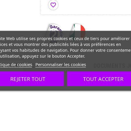
favorite_border
ite Web utilise ses propres cookies et ceux de tiers pour améliorer
ices et vous montrer des publicités liées à vos préférences en
ysant vos habitudes de navigation. Pour donner votre consenteme
utilisation, appuyez sur le bouton Accepter.
tique de cookies
Personnaliser les cookies
RIPTION
CARACTÉRISTIQUES
DOCUMENTS J
REJETER TOUT
TOUT ACCEPTER