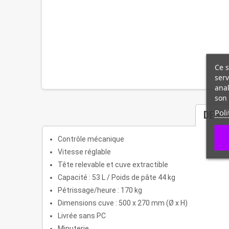
Ce s
serv
anal
son 
Poli
DESC
Contrôle mécanique
Vitesse réglable
Tête relevable et cuve extractible
Capacité : 53 L / Poids de pâte 44 kg
Pétrissage/heure : 170 kg
Dimensions cuve : 500 x 270 mm (Ø x H)
Livrée sans PC
Minuterie