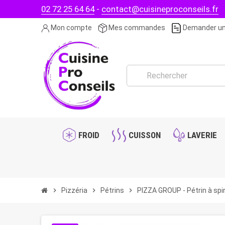
02 72 25 64 64
-
contact@cuisineproconseils.fr
Mon compte
Mes commandes
Demander un
FROID
CUISSON
LAVERIE
chevron_right
Pizzéria
chevron_right
Pétrins
chevron_right
PIZZA GROUP - Pétrin à spira