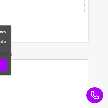
 nos
nt à
OINTS