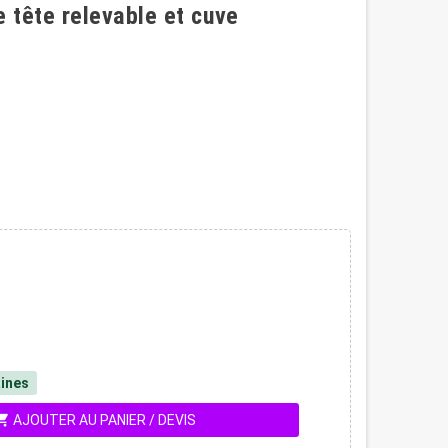
e tête relevable et cuve
ines
ing_cart
AJOUTER AU PANIER / DEVIS