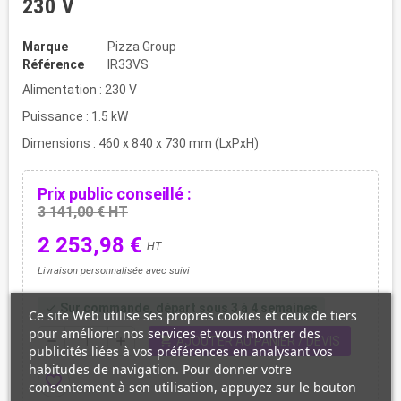
230 V
Marque
Pizza Group
Référence
IR33VS
Alimentation : 230 V
Puissance : 1.5 kW
Dimensions : 460 x 840 x 730 mm (LxPxH)
Prix public conseillé :
3 141,00 € HT
2 253,98 €
HT
Livraison personnalisée avec suivi
Sur commande, départ sous 3 à 4 semaines
check
Ce site Web utilise ses propres cookies et ceux de tiers
pour améliorer nos services et vous montrer des
shopping_cart
remove
add
AJOUTER AU PANIER / DEVIS
publicités liées à vos préférences en analysant vos
habitudes de navigation. Pour donner votre
favorite_border
consentement à son utilisation, appuyez sur le bouton