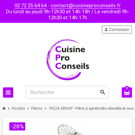
02 72 25 64 64
-
contact@cuisineproconseils.fr
Du lundi au jeudi 9h-12h30 et 14h-18h / Le vendredi 9h-
12h30 et 14h-17h
person
Connexion
0
view_headline
search
chevron_right
chevron_right
chevron_right
Pizzéria
Pétrins
PIZZA GROUP - Pétrin à spirale tête relevable et cuve 
-28%