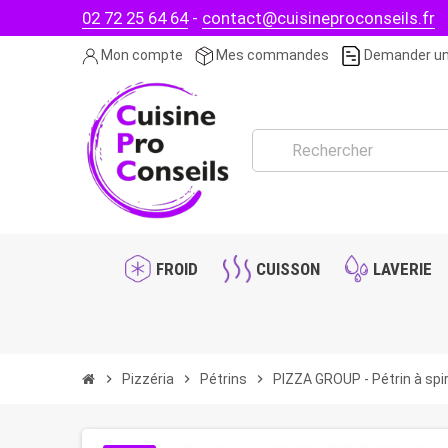
02 72 25 64 64
-
contact@cuisineproconseils.fr
Mon compte
Mes commandes
Demander un
FROID
CUISSON
LAVERIE
chevron_right
Pizzéria
chevron_right
Pétrins
chevron_right
PIZZA GROUP - Pétrin à spira