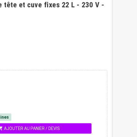
 tête et cuve fixes 22 L - 230 V -
ines
ing_cart
AJOUTER AU PANIER / DEVIS