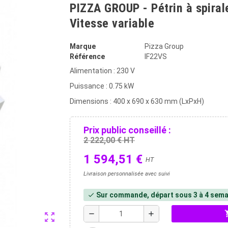
PIZZA GROUP - Pétrin à spirale
Vitesse variable
Marque
Pizza Group
Référence
IF22VS
Alimentation : 230 V
Puissance : 0.75 kW
Dimensions : 400 x 690 x 630 mm (LxPxH)
Prix public conseillé :
2 222,00 € HT
1 594,51 €
HT
Livraison personnalisée avec suivi
Sur commande, départ sous 3 à 4 sema
check
shopp
remove
add
zoom_out_map