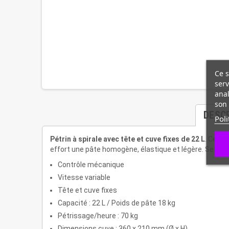
Ce s
serv
anal
son 
DESC
Poli
Pétrin à spirale avec tête et cuve fixes de 22 L
. Ce
mé
effort une pâte homogène, élastique et légère. Ses
4 
Contrôle mécanique
Vitesse variable
Tête et cuve fixes
Capacité : 22 L / Poids de pâte 18 kg
Pétrissage/heure : 70 kg
Dimensions cuve : 360 x 210 mm (Ø x H)