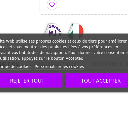
favorite_border
ite Web utilise ses propres cookies et ceux de tiers pour améliorer
ices et vous montrer des publicités liées à vos préférences en
ysant vos habitudes de navigation. Pour donner votre consenteme
utilisation, appuyez sur le bouton Accepter.
RIPTION
CARACTÉRISTIQUES
DOCUMENTS J
tique de cookies
Personnaliser les cookies
langeur professionnel
vous permet de préparer et pétrir vos pâtes à pi
REJETER TOUT
TOUT ACCEPTER
roulettes
facilitent son déplacement dans votre cuisine.