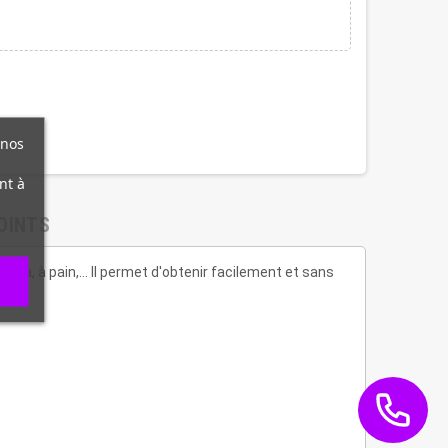
 nos
nt à
OINTS
zza, à pain,... Il permet d'obtenir facilement et sans