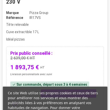
230 V
Marque
Pizza Group
Référence
IR17VS
Tête relevable
Cuve extractible 17 L
Idéal pizzas
Prix public conseillé :
2 639,00 € HT
1 893,75 €
HT
Livraison personnalisée avec suivi
Sur commande, départ sous 3 à 4 semaines
check
Ce site Web utilise ses propres cookies et ceux de tiers
shopping_cart
remove
add
AJOUTER AU PANIER / DEVIS
pour améliorer nos services et vous montrer des
publicités liées à vos préférences en analysant vos
favorite_border
habitudes de navigation. Pour donner votre