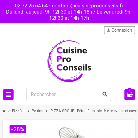
02 72 25 64 64
-
contact@cuisineproconseils.fr
Du lundi au jeudi 9h-12h30 et 14h-18h / Le vendredi 9h-
12h30 et 14h-17h
person
Connexion
0
view_headline
search
chevron_right
chevron_right
chevron_right
Pizzéria
Pétrins
PIZZA GROUP - Pétrin à spirale tête relevable et cuve 
-28%