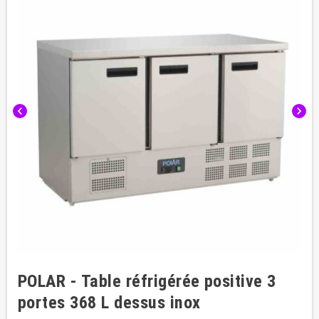
chevron_left
chevron_right
POLAR - Table réfrigérée positive 3
portes 368 L dessus inox