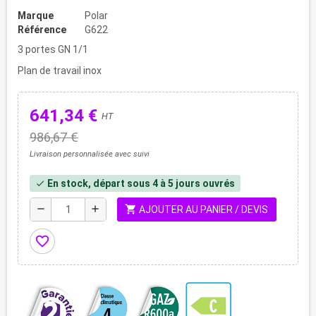
Marque
Polar
Référence
G622
3 portes GN 1/1
Plan de travail inox
641,34 €
HT
986,67 €
Livraison personnalisée avec suivi
En stock, départ sous 4 à 5 jours ouvrés
check
shopping_cart
remove
add
AJOUTER AU PANIER / DEVIS
favorite_border