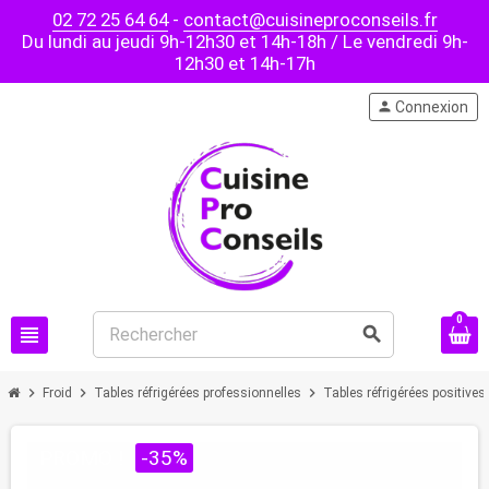
02 72 25 64 64
-
contact@cuisineproconseils.fr
Du lundi au jeudi 9h-12h30 et 14h-18h / Le vendredi 9h-
12h30 et 14h-17h
person
Connexion
0
view_headline
search
chevron_right
chevron_right
chevron_right
Froid
Tables réfrigérées professionnelles
Tables réfrigérées positives
PROMO !
-35%