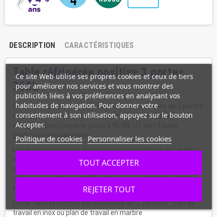
DESCRIPTION
CARACTÉRISTIQUES
Table réfrigérée positive 3 portes,
Ce site Web utilise ses propres cookies et ceux de tiers
368L
pour améliorer nos services et vous montrer des
publicités liées à vos préférences en analysant vos
habitudes de navigation. Pour donner votre
Ce modèle de table réfrigérée positive est dotées de 3 portes
consentement à son utilisation, appuyez sur le bouton
et dispose d'une capacité totale de 368 litres. La table
Accepter.
réfrigérée peut contenir jusqu'à 9x GN 1/1 soit 3 bacs
gastronormes par porte.
Politique de cookies
Personnaliser les cookies
Les étagères qui sont présentent sont réglables en hauteur
afin qui vous puissiez organiser votre table réfrigérée positive
TOUT ACCEPTER
selon vos besoins. Afin de vous faire gagner de la place, le
compresseur de ce modèle se trouve en partie basse de la
REJETER TOUT
table réfrigérée.
Cette table réfrigérée est disponible en 2 versions : plan de
travail en inox ou plan de travail en marbre