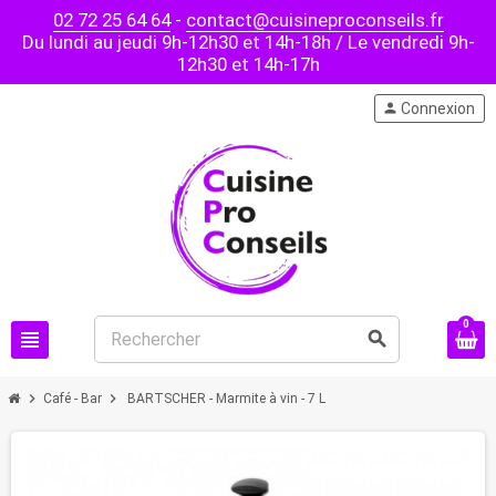
02 72 25 64 64
-
contact@cuisineproconseils.fr
Du lundi au jeudi 9h-12h30 et 14h-18h / Le vendredi 9h-
12h30 et 14h-17h
person
Connexion
0
view_headline
search
chevron_right
chevron_right
Café - Bar
BARTSCHER - Marmite à vin - 7 L