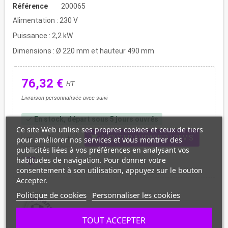
Référence
200065
Alimentation : 230 V
Puissance : 2,2 kW
Dimensions : Ø 220 mm et hauteur 490 mm
76,32 €
HT
Livraison personnalisée avec suivi
En stock, départ sous 5 jours ouvrés
check
Ce site Web utilise ses propres cookies et ceux de tiers
shopping_cart
remove
add
AJOUTER AU PANIER / DEVIS
pour améliorer nos services et vous montrer des
publicités liées à vos préférences en analysant vos
habitudes de navigation. Pour donner votre
favorite_border
consentement à son utilisation, appuyez sur le bouton
Accepter.
Politique de cookies
Personnaliser les cookies
TOUT ACCEPTER