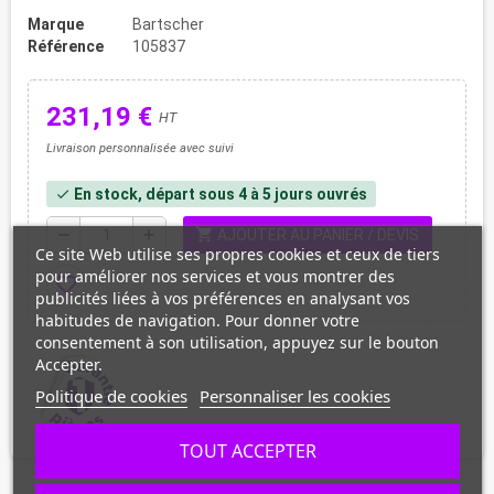
Marque
Bartscher
Référence
105837
231,19 €
HT
Livraison personnalisée avec suivi
En stock, départ sous 4 à 5 jours ouvrés
check
shopping_cart
remove
add
AJOUTER AU PANIER / DEVIS
Ce site Web utilise ses propres cookies et ceux de tiers
pour améliorer nos services et vous montrer des
favorite_border
publicités liées à vos préférences en analysant vos
habitudes de navigation. Pour donner votre
consentement à son utilisation, appuyez sur le bouton
Accepter.
Politique de cookies
Personnaliser les cookies
TOUT ACCEPTER