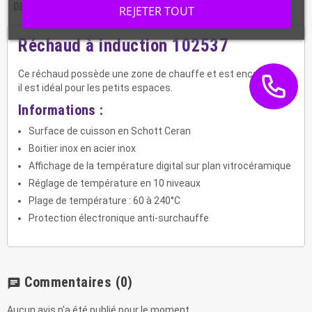
DESCRIPTION
CARACTÉRISTIQUES
REJETER TOUT
Réchaud à induction 102537
Ce réchaud possède une zone de chauffe et est encastrable.
il est idéal pour les petits espaces.
Informations :
Surface de cuisson en Schott Ceran
Boitier inox en acier inox
Affichage de la température digital sur plan vitrocéramique
Réglage de température en 10 niveaux
Plage de température : 60 à 240°C
Protection électronique anti-surchauffe
Commentaires
(0)
chat
Aucun avis n'a été publié pour le moment.