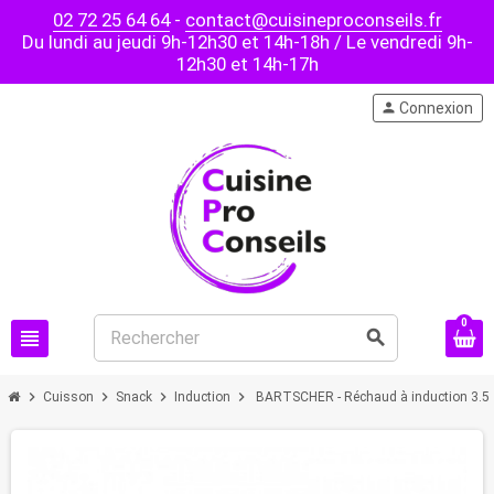
02 72 25 64 64
-
contact@cuisineproconseils.fr
Du lundi au jeudi 9h-12h30 et 14h-18h / Le vendredi 9h-
12h30 et 14h-17h
person
Connexion
0
view_headline
search
chevron_right
chevron_right
chevron_right
chevron_right
Cuisson
Snack
Induction
BARTSCHER - Réchaud à induction 3.5