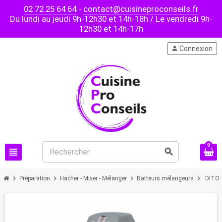
02 72 25 64 64
-
contact@cuisineproconseils.fr
Du lundi au jeudi 9h-12h30 et 14h-18h / Le vendredi 9h-
12h30 et 14h-17h
person
Connexion
0
view_headline
search
chevron_right
chevron_right
chevron_right
chevron_right
Préparation
Hacher - Mixer - Mélanger
Batteurs mélangeurs
DITO 