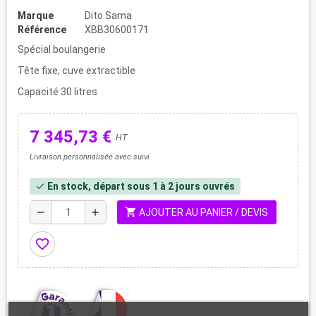
Marque
Dito Sama
Référence
XBB30600171
Spécial boulangerie
Tête fixe, cuve extractible
Capacité 30 litres
7 345,73 €
HT
Livraison personnalisée avec suivi
En stock, départ sous 1 à 2 jours ouvrés
check
shopping_cart
remove
add
AJOUTER AU PANIER / DEVIS
favorite_border