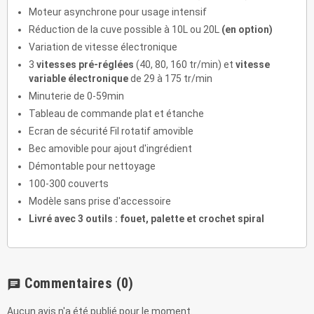
Moteur asynchrone pour usage intensif
Réduction de la cuve possible à 10L ou 20L
(en option)
Variation de vitesse électronique
3
vitesses pré-réglées
(40, 80, 160 tr/min) et
vitesse
variable électronique
de 29 à 175 tr/min
Minuterie de 0-59min
Tableau de commande plat et étanche
Ecran de sécurité Fil rotatif amovible
Bec amovible pour ajout d'ingrédient
Démontable pour nettoyage
100-300 couverts
Modèle sans prise d'accessoire
Livré avec 3 outils : fouet, palette et crochet spiral
Commentaires
(0)
chat
Aucun avis n'a été publié pour le moment.