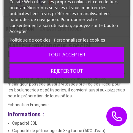
Ce site Web utilise ses propres cookies et ceux de tiers
pour améliorer nos services et vous montrer des
publicités liées à vos préférences en analysant vos
habitudes de navigation. Pour donner votre
consentement à son utilisation, appuyez sur le bouton
DESCRIPTION
CARACTÉRISTIQUES
Accepter.
Politique de cookies
Personnaliser les cookies
Batteur-mélangeur spécial
boulangerie XBB30600171
TOUT ACCEPTER
Ce batteur mélangeur, ayant une contenance de 30 litres, est
REJETER TOUT
parfait pour pétrir, mélanger et émulsionner vos préparations.
Avec sa variation de vitesse électronique, ce batteur
mélangeur possède aussi 3 vitesses pré-réglées. Idéal pour
les boulangeries et pâtisseries, il convient aussi aux pizzerias
pour la préparation de leurs pâtes.
Fabrication Française
Informations :
Capacité 30L
Capacité de pétrissage de 8kg farine (60% d'eau)