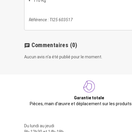
110 Kg
Référence : TI25 603517
Commentaires
(0)
chat
Aucun avis n'a été publié pour le moment.
Garantie totale
Pièces, main d'œuvre et déplacement sur les produits
Du lundi au jeudi
9h-12h30 et 14h-18h