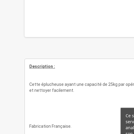
Description :
Cette éplucheuse ayant une capacité de 25kg par opérat
et nettoyer facilement.
Ce s
serv
Fabrication Française.
anal
son 