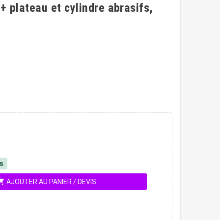
 plateau et cylindre abrasifs,
és
ing_cart
AJOUTER AU PANIER / DEVIS