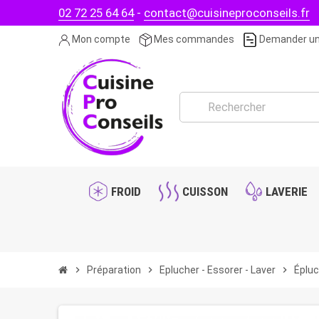
02 72 25 64 64
-
contact@cuisineproconseils.fr
Mon compte
Mes commandes
Demander un
FROID
CUISSON
LAVERIE
chevron_right
Préparation
chevron_right
Eplucher - Essorer - Laver
chevron_right
Éplu