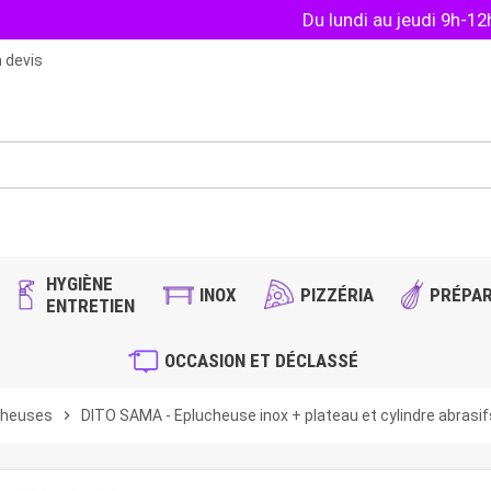
Du lundi au jeudi 9h-1
 devis
HYGIÈNE
INOX
PIZZÉRIA
PRÉPAR
ENTRETIEN
OCCASION ET DÉCLASSÉ
cheuses
chevron_right
DITO SAMA - Eplucheuse inox + plateau et cylindre abrasif