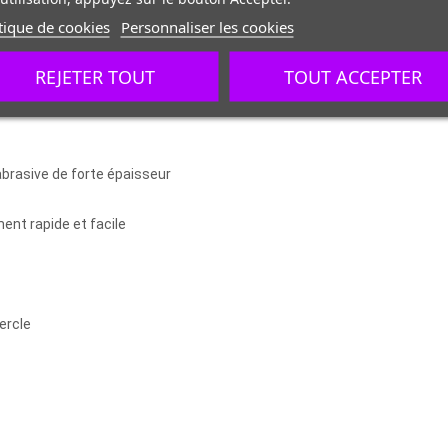
tique de cookies
Personnaliser les cookies
REJETER TOUT
TOUT ACCEPTER
 abrasive de forte épaisseur
nt rapide et facile
ercle