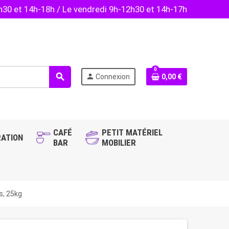
2h30 et 14h-18h / Le vendredi 9h-12h30 et 14h-17h
0
search
person
Connexion
0,00 €
CAFÉ
PETIT MATÉRIEL
ATION
BAR
MOBILIER
s, 25kg