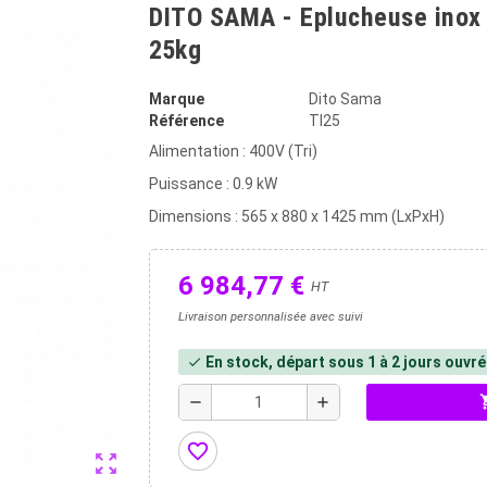
DITO SAMA - Eplucheuse inox +
25kg
Marque
Dito Sama
Référence
TI25
Alimentation : 400V (Tri)
Puissance : 0.9 kW
Dimensions : 565 x 880 x 1425 mm (LxPxH)
6 984,77 €
HT
Livraison personnalisée avec suivi
En stock, départ sous 1 à 2 jours ouvr
check
shopp
remove
add
favorite_border
zoom_out_map