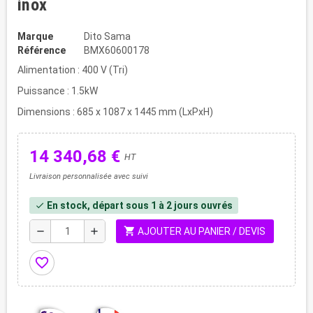
inox
Marque
Dito Sama
Référence
BMX60600178
Alimentation : 400 V (Tri)
Puissance : 1.5kW
Dimensions : 685 x 1087 x 1445 mm (LxPxH)
14 340,68 €
HT
Livraison personnalisée avec suivi
En stock, départ sous 1 à 2 jours ouvrés
check
shopping_cart
remove
add
AJOUTER AU PANIER / DEVIS
favorite_border