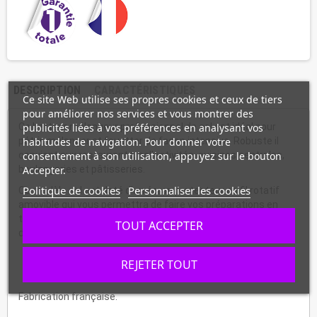
DESCRIPTION
CARACTÉRISTIQUES
Ce site Web utilise ses propres cookies et ceux de tiers
pour améliorer nos services et vous montrer des
publicités liées à vos préférences en analysant vos
Ce batteur mélangeur professionnel de sol est idéal pour
habitudes de navigation. Pour donner votre
pétrir, mélanger et fouetter de façon intensive. Robuste il
consentement à son utilisation, appuyez sur le bouton
convient aux restaurants, collectivités, cuisines centrales,
Accepter.
boulangeries et pâtisseries.
Politique de cookies
Personnaliser les cookies
Ce modèle sol est doté d'un écran protecteur en fil rotatif
amovible qui vous permettra de faire vos préparations en
toute sécurité, il possède aussi un bec amovible pour l'ajout
TOUT ACCEPTER
d'ingrédients.
REJETER TOUT
Fabrication française.