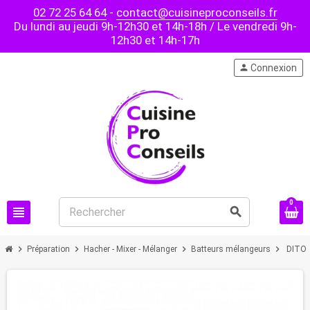
02 72 25 64 64
-
contact@cuisineproconseils.fr
Du lundi au jeudi 9h-12h30 et 14h-18h / Le vendredi 9h-
12h30 et 14h-17h
person
Connexion
0
view_headline
search
chevron_right
chevron_right
chevron_right
chevron_right
Préparation
Hacher - Mixer - Mélanger
Batteurs mélangeurs
DITO 