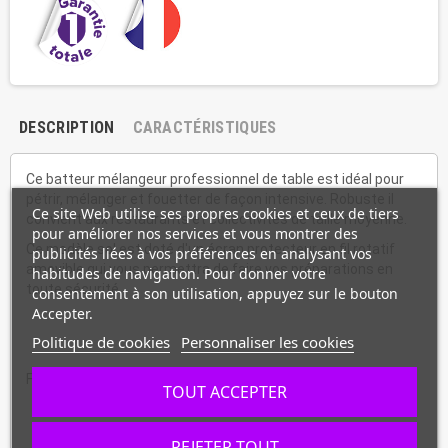
DESCRIPTION
CARACTÉRISTIQUES
Ce batteur mélangeur professionnel de table est idéal pour
pétrir, mélanger et fouetter de façon intensive. Robuste il
Ce site Web utilise ses propres cookies et ceux de tiers
convient aux restaurants et collectivités de taille moyenne.
pour améliorer nos services et vous montrer des
Ce modèle sol est doté d'un écran protecteur en fil rotatif
publicités liées à vos préférences en analysant vos
amovible qui vous permettra de faire vos préparations en
habitudes de navigation. Pour donner votre
toute sécurité.
consentement à son utilisation, appuyez sur le bouton
Accepter.
Politique de cookies
Personnaliser les cookies
Fabrication française.
TOUT ACCEPTER
REJETER TOUT