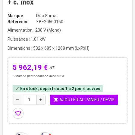
+ c. inox
Marque
Dito Sama
Référence
XBE20600160
Alimentation : 230 V (Mono)
Puissance : 1.01 kW
Dimensions : 532 x 685 x 1208 mm (LxPxH)
5 962,19 €
HT
Livraison personnalisée avec suivi
En stock, départ sous 1 à 2 jours ouvrés
check
shopping_cart
remove
add
AJOUTER AU PANIER / DEVIS
favorite_border