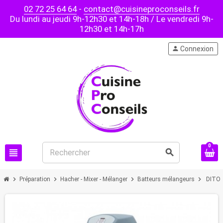
02 72 25 64 64
-
contact@cuisineproconseils.fr
Du lundi au jeudi 9h-12h30 et 14h-18h / Le vendredi 9h-
12h30 et 14h-17h
person
Connexion
0
view_headline
search
chevron_right
chevron_right
chevron_right
chevron_right
Préparation
Hacher - Mixer - Mélanger
Batteurs mélangeurs
DITO S