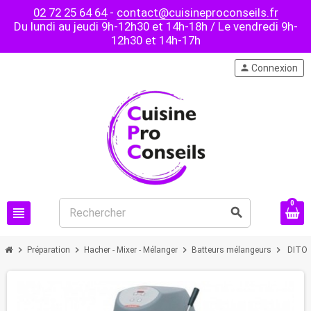
02 72 25 64 64
-
contact@cuisineproconseils.fr
Du lundi au jeudi 9h-12h30 et 14h-18h / Le vendredi 9h-
12h30 et 14h-17h
person
Connexion
0
view_headline
search
chevron_right
chevron_right
chevron_right
chevron_right
Préparation
Hacher - Mixer - Mélanger
Batteurs mélangeurs
DITO S