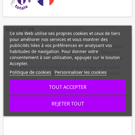
DESCRIPTION
CARACTÉRISTIQUES
Ce site Web utilise ses propres cookies et ceux de tiers
pour améliorer nos services et vous montrer des
publicités liées à vos préférences en analysant vos
Ce batteur mélangeur professionnel de table est idéal pour
habitudes de navigation. Pour donner votre
pétrir, mélanger et fouetter de façon intensive. Robuste il
consentement à son utilisation, appuyez sur le bouton
convient aux restaurants et collectivités de taille moyenne.
Accepter.
Ce modèle sol est doté d'un écran protecteur en fil rotatif
Politique de cookies
Personnaliser les cookies
amovible qui vous permettra de faire vos préparations en
toute sécurité.
TOUT ACCEPTER
REJETER TOUT
Fabrication française.