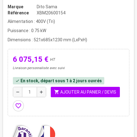
Marque
Dito Sama
Référence
XBM20600154
Alimentation : 400V (Tri)
Puissance : 0.75 kW
Dimensions : 521x685x1230 mm (LxPxH)
6 075,15 €
HT
Livraison personnalisée avec suivi
En stock, départ sous 1 à 2 jours ouvrés
check
shopping_cart
remove
add
AJOUTER AU PANIER / DEVIS
favorite_border