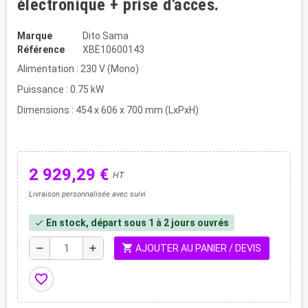
électronique + prise d'acces.
Marque
Dito Sama
Référence
XBE10600143
Alimentation : 230 V (Mono)
Puissance : 0.75 kW
Dimensions : 454 x 606 x 700 mm (LxPxH)
2 929,29 €
HT
Livraison personnalisée avec suivi
En stock, départ sous 1 à 2 jours ouvrés
check
shopping_cart
remove
add
AJOUTER AU PANIER / DEVIS
favorite_border