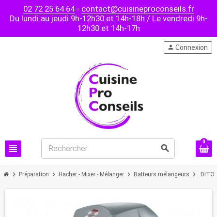
02 72 25 64 64
-
contact@cuisineproconseils.fr
Du lundi au jeudi 9h-12h30 et 14h-18h / Le vendredi 9h-
12h30 et 14h-17h
person
Connexion
0
view_headline
search
chevron_right
chevron_right
chevron_right
chevron_right
Préparation
Hacher - Mixer - Mélanger
Batteurs mélangeurs
DITO S