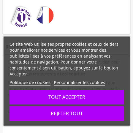
Ce site Web utilise ses propres cookies et ceux de tiers
DESCRIPTION
CARACTÉRISTIQUES
pour améliorer nos services et vous montrer des
publicités liées à vos préférences en analysant vos
habitudes de navigation. Pour donner votre
Ce batteur mélangeur professionnel de table est idéal pour
consentement à son utilisation, appuyez sur le bouton
pétrir, mélanger et fouetter de façon intensive. Robuste il
Accepter.
convient aux restaurants et collectivités.
Politique de cookies
Personnaliser les cookies
Son écran plein de protection transparent, résistant aux
impacts et aux cycles répétés de lavages au lave-vaisselle
répond aux normes d'hygiènes et de sécurités en rigueur.
TOUT ACCEPTER
REJETER TOUT
Fabrication française.