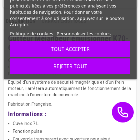
publicités liées à vos préférences en analysant vos
habitudes de navigation. Pour donner votre
consentement à son utilisation, appuyez sur le bouton
DESCRIPTION
CARACTÉRISTIQUES
Accepter.
Politique de cookies
Personnaliser les cookies
Cutteur Mélangeur émulsionner K70-
600453
TOUT ACCEPTER
Ce cutter mélangeur est parfait pour vos réalisations telles
REJETER TOUT
que le hachage de condiments et d'herbes mais aussi la
préparation de vos sauces.
Equipé d'un système de sécurité magnétique et d'un frein
moteur, il arrêtera automatiquement le fonctionnement de la
machine à l'ouverture du couvercle.
Fabrication Française.
Informations :
Cuve inox 7 L
Fonction pulse
Couvercle transparent avec ouverture pour ajout