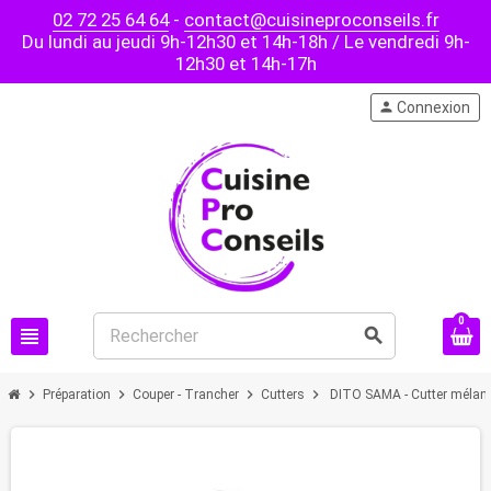
02 72 25 64 64
-
contact@cuisineproconseils.fr
Du lundi au jeudi 9h-12h30 et 14h-18h / Le vendredi 9h-
12h30 et 14h-17h
person
Connexion
0
view_headline
search
chevron_right
chevron_right
chevron_right
chevron_right
Préparation
Couper - Trancher
Cutters
DITO SAMA - Cutter mélange