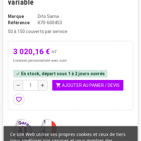
variable
Marque
Dito Sama
Référence
K70-600453
50 à 150 couverts par service
3 020,16 €
HT
Livraison personnalisée avec suivi
En stock, départ sous 1 à 2 jours ouvrés
check
shopping_cart
remove
add
AJOUTER AU PANIER / DEVIS
favorite_border
Ce site Web utilise ses propres cookies et ceux de tiers
pour améliorer nos services et vous montrer des