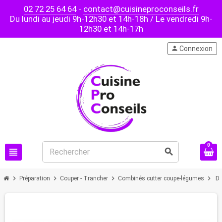
02 72 25 64 64
-
contact@cuisineproconseils.fr
Du lundi au jeudi 9h-12h30 et 14h-18h / Le vendredi 9h-
12h30 et 14h-17h
person
Connexion
0
view_headline
search
chevron_right
chevron_right
chevron_right
chevron_right
Préparation
Couper - Trancher
Combinés cutter coupe-légumes
DI