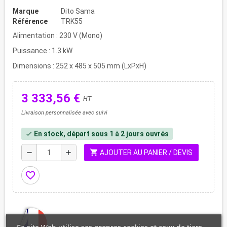
Marque
Dito Sama
Référence
TRK55
Alimentation : 230 V (Mono)
Puissance : 1.3 kW
Dimensions : 252 x 485 x 505 mm (LxPxH)
3 333,56 €
HT
Livraison personnalisée avec suivi
En stock, départ sous 1 à 2 jours ouvrés
check
shopping_cart
remove
add
AJOUTER AU PANIER / DEVIS
favorite_border