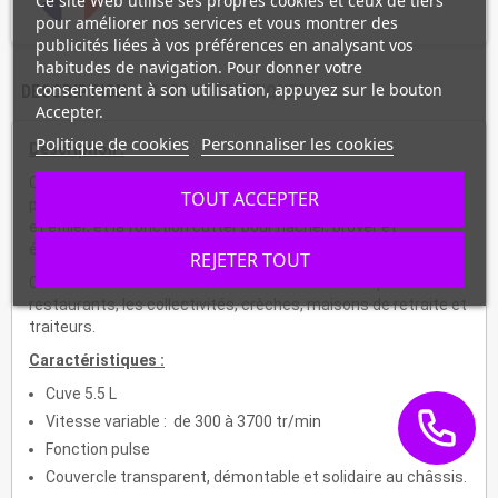
Ce site Web utilise ses propres cookies et ceux de tiers
pour améliorer nos services et vous montrer des
publicités liées à vos préférences en analysant vos
habitudes de navigation. Pour donner votre
consentement à son utilisation, appuyez sur le bouton
DESCRIPTION
CARACTÉRISTIQUES
Accepter.
Politique de cookies
Personnaliser les cookies
Description :
Ce robot TRK55 répond à deux fonctions essentielles en
TOUT ACCEPTER
préparation : la fonction coupe-légumes pour trancher, râper
et effiler, et la fonction cutter pour hacher, broyer et
émulsionner.
REJETER TOUT
Ce combiné robuste en service intensif est idéal pour les
restaurants, les collectivités, crèches, maisons de retraite et
traiteurs.
Caractéristiques :
Cuve 5.5 L
Vitesse variable : de 300 à 3700 tr/min
Fonction pulse
Couvercle transparent, démontable et solidaire au châssis.