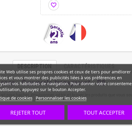
favorite_border
DESCRIPTION
CARACTÉRISTIQUES
ite Web utilise ses propres cookies et ceux de tiers pour améliorer
ices et vous montrer des publicités liées à vos préférences en
tesses - Couvercle transparent - R8
ysant vos habitudes de navigation. Pour donner votre consenteme
utilisation, appuyez sur le bouton Accepter.
t pour hacher, émulsionner, pétrir et broyer les produits que vous sou
tique de cookies
Personnaliser les cookies
REJETER TOUT
TOUT ACCEPTER