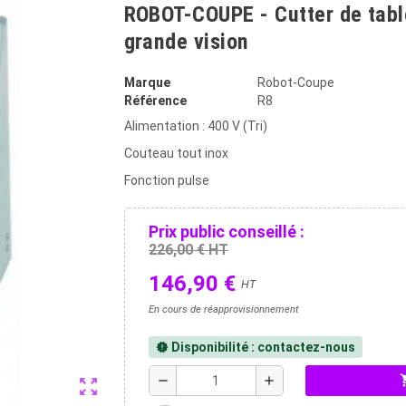
ROBOT-COUPE - Cutter de table
grande vision
Marque
Robot-Coupe
Référence
R8
Alimentation : 400 V (Tri)
Couteau tout inox
Fonction pulse
Prix public conseillé :
226,00 € HT
146,90 €
HT
En cours de réapprovisionnement
Disponibilité : contactez-nous
new_releases
shopp
remove
add
zoom_out_map