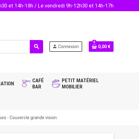
2h30 et 14h-18h / Le vendredi 9h-12h30 et 14h-17h
0
search
person
Connexion
0,00 €
CAFÉ
PETIT MATÉRIEL
ATION
BAR
MOBILIER
ses - Couvercle grande vision