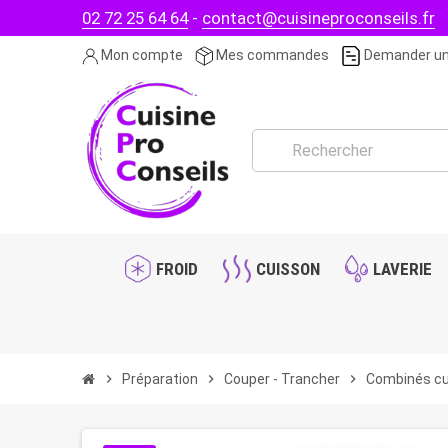
02 72 25 64 64
-
contact@cuisineproconseils.fr
Mon compte
Mes commandes
Demander un
FROID
CUISSON
LAVERIE
chevron_right
Préparation
chevron_right
Couper - Trancher
chevron_right
Combinés cu