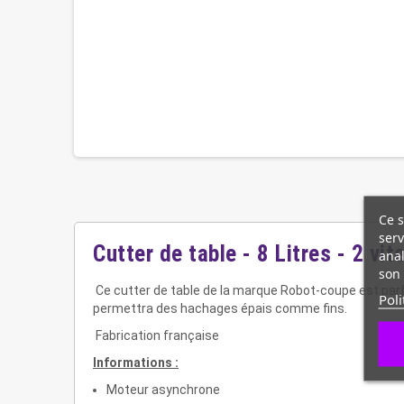
Ce s
serv
Cutter de table - 8 Litres - 2 vi
anal
son 
Ce cutter de table de la marque Robot-coupe est parfai
Poli
permettra des hachages épais comme fins.
Fabrication française
Informations :
Moteur asynchrone