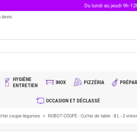
Du lundi au jeudi 9h-1
 devis
HYGIÈNE
INOX
PIZZÉRIA
PRÉPAR
ENTRETIEN
OCCASION ET DÉCLASSÉ
tter coupe-légumes
chevron_right
ROBOT-COUPE - Cutter de table - 8 L - 2 vites