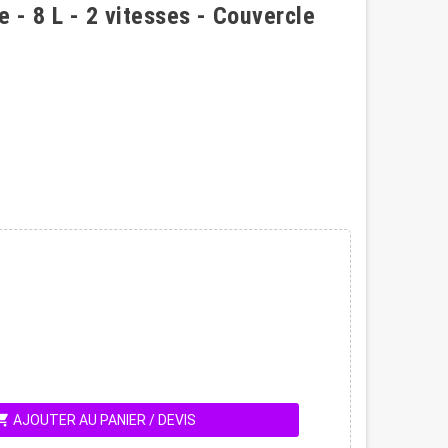
 - 8 L - 2 vitesses - Couvercle
ing_cart
AJOUTER AU PANIER / DEVIS