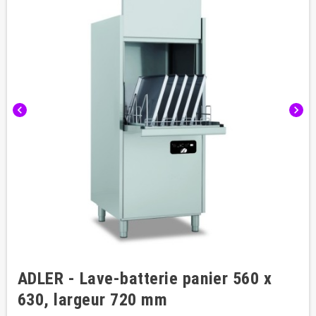
chevron_left
chevron_right
ADLER - Lave-batterie panier 560 x
630, largeur 720 mm