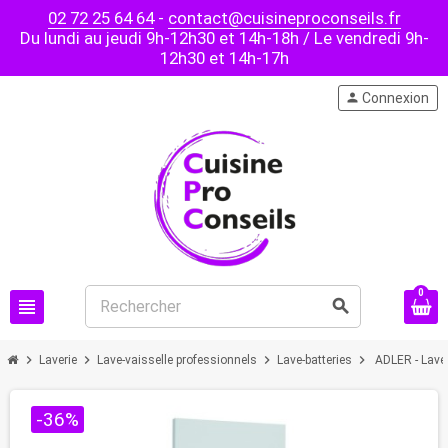
02 72 25 64 64
-
contact@cuisineproconseils.fr
Du lundi au jeudi 9h-12h30 et 14h-18h / Le vendredi 9h-
12h30 et 14h-17h
person
Connexion
0
view_headline
search
chevron_right
chevron_right
chevron_right
chevron_right
Laverie
Lave-vaisselle professionnels
Lave-batteries
ADLER - Lave-
-36%