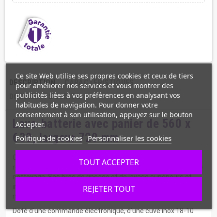
Ce site Web utilise ses propres cookies et ceux de tiers
DESCRIPTION
CARACTÉRISTIQUES
pour améliorer nos services et vous montrer des
publicités liées à vos préférences en analysant vos
DOCUMENTS JOINTS
habitudes de navigation. Pour donner votre
consentement à son utilisation, appuyez sur le bouton
Lave-batterie avec panier de 560 x
Accepter.
630, largeur 720 mm
Politique de cookies
Personnaliser les cookies
Ce lave-batterie est idéal pour laver vos ustensiles, outils et
TOUT ACCEPTER
récipients facilement avec sa grande hauteur de chambre de
nettoyage. Ses bras de rinçage et de lavage supérieurs et
inférieurs rotatifs en inox sont extractibles pour un
REJETER TOUT
nettoyage facile.
Doté d'une commande électronique, d'une cuve inox 18-10