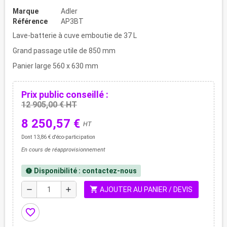
Marque
Adler
Référence
AP3BT
Lave-batterie à cuve emboutie de 37 L
Grand passage utile de 850 mm
Panier large 560 x 630 mm
Prix public conseillé :
12 905,00 € HT
8 250,57 €
HT
Dont 13,86 € d'éco-participation
En cours de réapprovisionnement
Disponibilité : contactez-nous
new_releases
shopping_cart
remove
add
AJOUTER AU PANIER / DEVIS
favorite_border