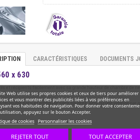
RIPTION
CARACTÉRISTIQUES
DOCUMENTS J
560 x 630
outils et récipients facilement avec sa grande hauteur de chambre de n
ite Web utilise ses propres cookies et ceux de tiers pour améliorer
les
ices et vous montrer des publicités liées à vos préférences en
10 double paroi et emboutie sans soudure, ainsi qu'une vidange par g
ysant vos habitudes de navigation. Pour donner votre consenteme
utilisation, appuyez sur le bouton Accepter.
tique de cookies
Personnaliser les cookies
REJETER TOUT
TOUT ACCEPTER