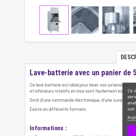
DESC
Lave-batterie avec un panier de 
Ce lave-batterie est idéal pour laver vos ustensiles, 
Ce s
et inférieurs rotatifs en inox sont facilement extractib
serv
Doté d'une commande électronique, d'une cuve inox 18-
anal
son 
Existe en différents formats.
Poli
Informations :