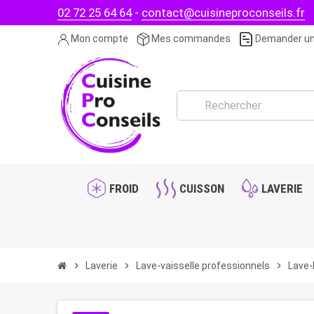
02 72 25 64 64
-
contact@cuisineproconseils.fr
Mon compte
Mes commandes
Demander un
FROID
CUISSON
LAVERIE
chevron_right
Laverie
chevron_right
Lave-vaisselle professionnels
chevron_right
Lave-