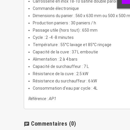
Carrosserie en inox 18-10 satiné double paroi
Commande électronique
Dimensions du panier : 560 x 630 mm ou 500 x 500
Production paniers : 30 paniers / h
Passage utile (hors tout) : 650 mm
Cycle : 2 -4 -8 minutes
Température : 55°C lavage et 85°C rinçage
Capacité de la cuve : 37 L emboutie
Alimentation : 2 à 4 bars
Capacité de surchauffeur : 7 L
Résistance de la cuve : 2.5 kW
Résistance du surchauffeur : 6 kW
Consommation d'eau par cycle : 4L
Référence : AP1
Commentaires
(0)
chat