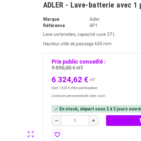
ADLER - Lave-batterie avec 1 
Marque
Adler
Référence
AP1
Lave-ustensiles, capacité cuve 37 L
Hauteur utile de passage 650 mm
Prix public conseillé :
9 890,00 € HT
6 324,62 €
HT
Dont 13,02 € d'éco-participation
Livraison personnalisée avec suivi
En stock, départ sous 2 à 3 jours ouvr
check
shopp
remove
add
zoom_out_map
favorite_border