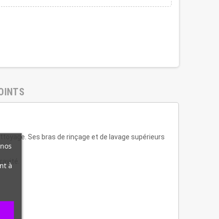
OINTS
ettoyage. Ses bras de rinçage et de lavage supérieurs
 nos
ravité.
nt à