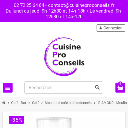
02 72 25 64 64
-
contact@cuisineproconseils.fr
Du lundi au jeudi 9h-12h30 et 14h-18h / Le vendredi 9h-
12h30 et 14h-17h
person
Connexion
0
view_headline
search
chevron_right
chevron_right
chevron_right
chevron_right
Café - Bar
Café
Moulins à café professionnels
DIAMOND - Moulin 
-36%