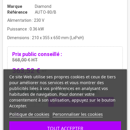
Marque
Diamond
Référence
AUTO-80/B
Alimentation : 230 V
Puissance : 0.36 kW
Dimensions : 210 x 355 x 650 mm (LxPxH)
Prix public conseillé :
568,00 € HT
363,52 €
HT
Ce site Web utilise ses propres cookies et ceux de tiers
Livraison personnalisée avec suivi
pour améliorer nos services et vous montrer des
publicités liées à vos préférences en analysant vos
En stock, départ sous 2 à 3 jours ouvrés
check
habitudes de navigation. Pour donner votre
consentement à son utilisation, appuyez sur le bouton
shopping_cart
remove
add
AJOUTER AU PANIER / DEVIS
Accepter.
Politique de cookies
Personnaliser les cookies
favorite_border
TOUT ACCEPTER