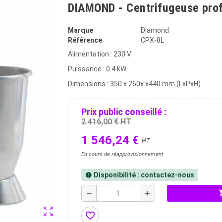
DIAMOND - Centrifugeuse prof
Marque
Diamond
Référence
CPX-8L
Alimentation : 230 V
Puissance : 0.4 kW
Dimensions : 350 x 260x x440 mm (LxPxH)
Prix public conseillé :
2 416,00 € HT
1 546,24 €
HT
En cours de réapprovisionnement
Disponibilité : contactez-nous
new_releases
shopp
remove
add
zoom_out_map
favorite_border