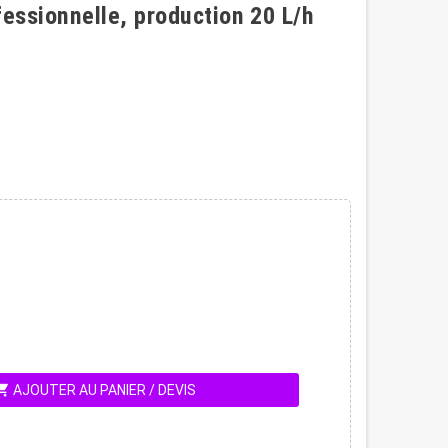
essionnelle, production 20 L/h
ing_cart
AJOUTER AU PANIER / DEVIS