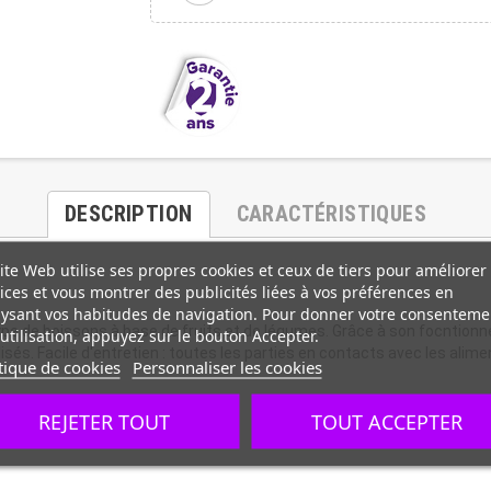
DESCRIPTION
CARACTÉRISTIQUES
ite Web utilise ses propres cookies et ceux de tiers pour améliorer
ices et vous montrer des publicités liées à vos préférences en
ysant vos habitudes de navigation. Pour donner votre consenteme
ype de boissons à base de fruits et de légumes. Grâce à son focntion
utilisation, appuyez sur le bouton Accepter.
lisés. Facile d'entretien : toutes les parties en contacts avec les ali
tique de cookies
Personnaliser les cookies
REJETER TOUT
TOUT ACCEPTER