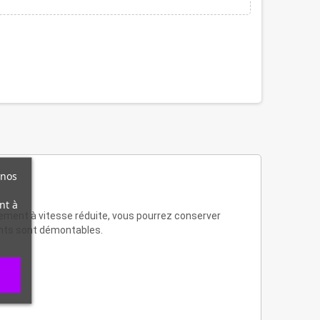
 nos
nt à
nement à vitesse réduite, vous pourrez conserver
ments sont démontables.