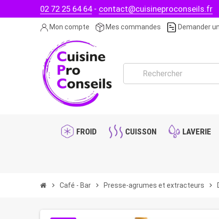
02 72 25 64 64
-
contact@cuisineproconseils.fr
Mon compte
Mes commandes
Demander un
FROID
CUISSON
LAVERIE
chevron_right
Café - Bar
chevron_right
Presse-agrumes et extracteurs
chevron_right