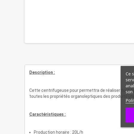
Description :
Ce s
serv
anal
Cette centrifugeuse pour permettra de réaliser tout t
son 
toutes les propriétés organoleptiques des produits uti
Poli
Caractéristiques :
Production horaire : 20L/h