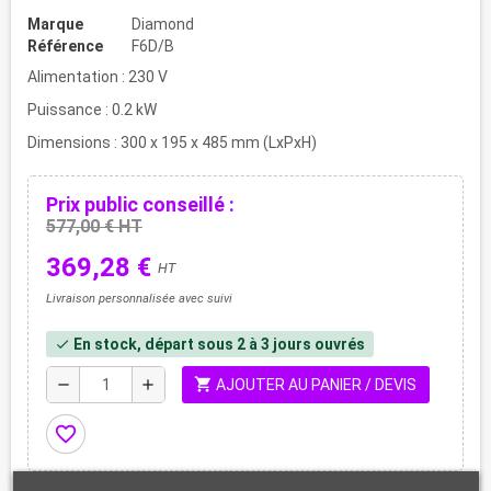
Marque
Diamond
Référence
F6D/B
Alimentation : 230 V
Puissance : 0.2 kW
Dimensions : 300 x 195 x 485 mm (LxPxH)
Prix public conseillé :
577,00 € HT
369,28 €
HT
Livraison personnalisée avec suivi
En stock, départ sous 2 à 3 jours ouvrés
check
shopping_cart
remove
add
AJOUTER AU PANIER / DEVIS
favorite_border