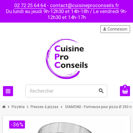
02 72 25 64 64
-
contact@cuisineproconseils.fr
Du lundi au jeudi 9h-12h30 et 14h-18h / Le vendredi 9h-
12h30 et 14h-17h
person
Connexion
0
view_headline
search
chevron_right
chevron_right
chevron_right
Pizzéria
Presses à pizzas
DIAMOND - Formeuse pour pizza Ø 350 
-36%