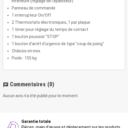
inférieure (réglage de l'épaisseur)
Panneau de commande
1 interrupteur On/Off
2 Thermostats électroniques, 1 par plaque
1 timer pour réglage du temps de contact
1 bouton poussoir "STOP"
1 bouton d'arrêt d'urgence de type "coup de poing"
Châssis en inox
Poids : 155 kg
Commentaires
(0)
chat
Aucun avis n'a été publié pour le moment.
Garantie totale
Pièces, main d'œuvre et déplacement sur les produits