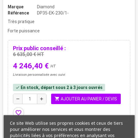
Marque
Diamond
Référence
DP35-EK-230/1-
Très pratique
Forte puissance
Prix public conseillé :
6 635,00 € HT
4 246,40 €
HT
Livraison personnalisée avec suivi
En stock, départ sous 2 à 3 jours ouvrés
check
shopping_cart
remove
add
AJOUTER AU PANIER / DEVIS
favorite_border
Ce site Web utilise ses propres cookies et ceux de tiers
pour améliorer nos services et vous montrer des
publicités liées à vos préférences en analysant vos