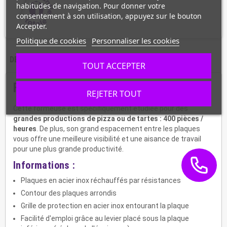
habitudes de navigation. Pour donner votre
consentement à son utilisation, appuyez sur le bouton
Accepter.
Politique de cookies
Personnaliser les cookies
DESCRIPTION
CARACTÉRISTIQUES
TOUT ACCEPTER
Formeuse pour pizza Ø 350 mm
REJETER TOUT
Cette formeuse est spécifiquement étudiée pour des
grandes productions de pizza ou de tartes : 400 pièces /
heures
. De plus, son grand espacement entre les plaques
vous offre une meilleure visibilité et une aisance de travail
pour une plus grande productivité.
Informations :
Plaques en acier inox réchauffés par résistances
Contour des plaques arrondis
Grille de protection en acier inox entourant la plaque
Facilité d'emploi grâce au levier placé sous la plaque