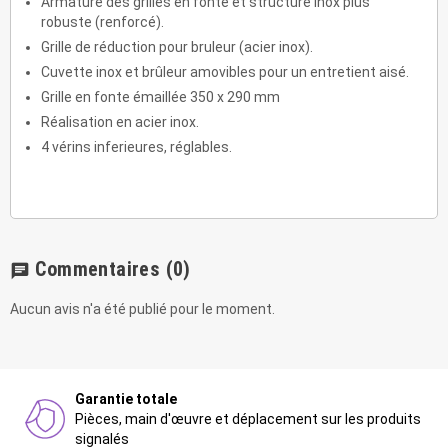
Armature des grilles en fonte et structure inox plus
robuste (renforcé).
Grille de réduction pour bruleur (acier inox).
Cuvette inox et brûleur amovibles pour un entretient aisé.
Grille en fonte émaillée 350 x 290 mm
Réalisation en acier inox.
4 vérins inferieures, réglables.
Commentaires
(0)
chat
Aucun avis n'a été publié pour le moment.
Garantie totale
Pièces, main d'œuvre et déplacement sur les produits
signalés