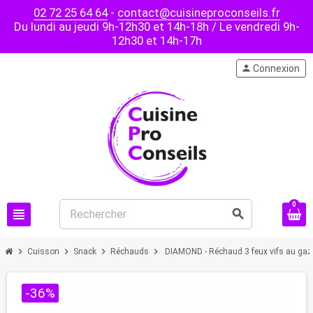
02 72 25 64 64
-
contact@cuisineproconseils.fr
Du lundi au jeudi 9h-12h30 et 14h-18h / Le vendredi 9h-
12h30 et 14h-17h
person
Connexion
0
view_headline
search
chevron_right
chevron_right
chevron_right
chevron_right
Cuisson
Snack
Réchauds
DIAMOND - Réchaud 3 feux vifs au ga
-36%