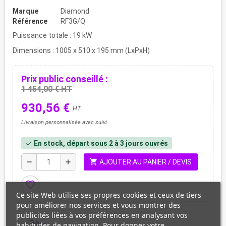
Marque
Diamond
Référence
RF3G/Q
Puissance totale : 19 kW
Dimensions : 1005 x 510 x 195 mm (LxPxH)
Prix public conseillé :
1 454,00 € HT
930,56 €
HT
Livraison personnalisée avec suivi
En stock, départ sous 2 à 3 jours ouvrés
check
shopping_cart
remove
add
AJOUTER AU PANIER / DEVIS
favorite_border
Ce site Web utilise ses propres cookies et ceux de tiers
pour améliorer nos services et vous montrer des
publicités liées à vos préférences en analysant vos
habitudes de navigation. Pour donner votre