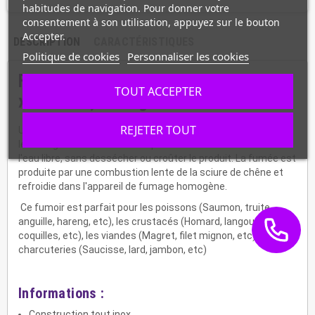
habitudes de navigation. Pour donner votre
consentement à son utilisation, appuyez sur le bouton
Accepter.
DESCRIPTION
CARACTÉRISTIQUES
Politique de cookies
Personnaliser les cookies
Fumoir électrique pour aliments 400
TOUT ACCEPTER
x 600 mm, 1 étage
REJETER TOUT
Un bon fumage comporte 3 étages : le salage, le séchage et
le fumage. Cette dernière étape se fait à froid afin d'éliminer
l'eau libre, sans dessécher ou croûter le produit. La fumée est
produite par une combustion lente de la sciure de chêne et
refroidie dans l'appareil de fumage homogène.
Ce fumoir est parfait pour les poissons (Saumon, truite,
anguille, hareng, etc), les crustacés (Homard, langouste,
coquilles, etc), les viandes (Magret, filet mignon, etc) et les
charcuteries (Saucisse, lard, jambon, etc)
Informations :
Construction tout inox