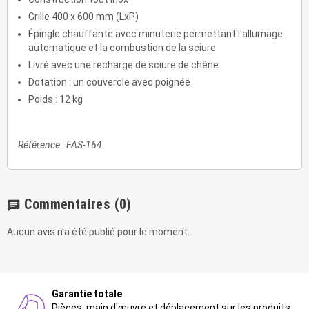
Grille 400 x 600 mm (LxP)
Épingle chauffante avec minuterie permettant l'allumage
automatique et la combustion de la sciure
Livré avec une recharge de sciure de chêne
Dotation : un couvercle avec poignée
Poids : 12 kg
Référence : FAS-164
Commentaires
(0)
chat
Aucun avis n'a été publié pour le moment.
Garantie totale
Pièces, main d'œuvre et déplacement sur les produits