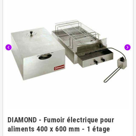
chevron_left
chevron_right
DIAMOND - Fumoir électrique pour
aliments 400 x 600 mm - 1 étage