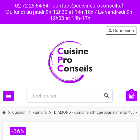
02 72 25 64 64
-
contact@cuisineproconseils.fr
Du lundi au jeudi 9h-12h30 et 14h-18h / Le vendredi 9h-
12h30 et 14h-17h
person
Connexion
0
view_headline
search
chevron_right
chevron_right
chevron_right
Cuisson
Fumoirs
DIAMOND - Fumoir électrique pour aliments 400 x 
-36%