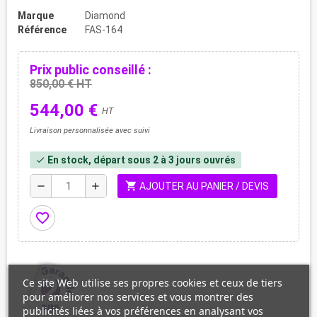
Marque
Diamond
Référence
FAS-164
Prix public conseillé :
850,00 € HT
544,00 €
HT
Livraison personnalisée avec suivi
En stock, départ sous 2 à 3 jours ouvrés
check
shopping_cart
remove
add
AJOUTER AU PANIER / DEVIS
favorite_border
Ce site Web utilise ses propres cookies et ceux de tiers
pour améliorer nos services et vous montrer des
publicités liées à vos préférences en analysant vos