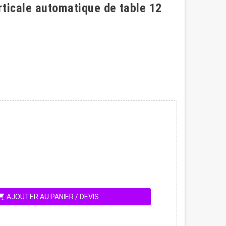
ticale automatique de table 12
ing_cart
AJOUTER AU PANIER / DEVIS