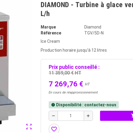
DIAMOND - Turbine à glace ver
L/h
Marque
Diamond
Référence
TGV/5D-N
Ice Cream
Production horaire jusqu'à 12 litres
Prix public conseillé :
11 359,00 € HT
7 269,76 €
HT
En cours de réapprovisionnement
Disponibilité : contactez-nous
new_releases
shopp
remove
add
zoom_out_map
favorite_border