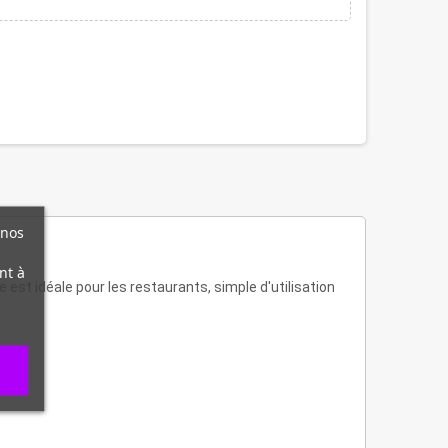
 nos
nt à
e est idéale pour les restaurants, simple d'utilisation