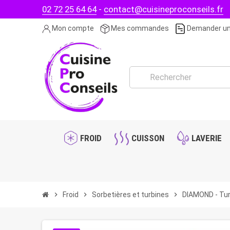
02 72 25 64 64
-
contact@cuisineproconseils.fr
Mon compte
Mes commandes
Demander un
FROID
CUISSON
LAVERIE
chevron_right
Froid
chevron_right
Sorbetières et turbines
chevron_right
DIAMOND - Turb