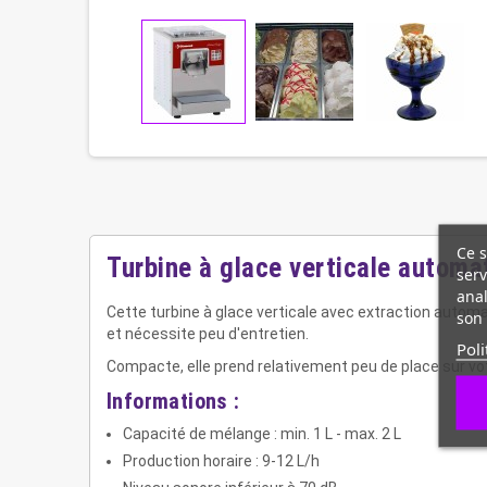
Ce s
Turbine à glace verticale automa
serv
anal
Cette turbine à glace verticale avec extraction automati
son 
et nécessite peu d'entretien.
Poli
Compacte, elle prend relativement peu de place sur votr
Informations :
Capacité de mélange : min. 1 L - max. 2 L
Production horaire : 9-12 L/h