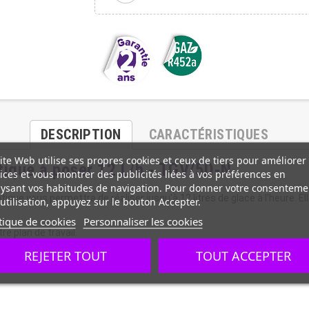
DESCRIPTION
CARACTÉRISTIQUES
ite Web utilise ses propres cookies et ceux de tiers pour améliorer
tique à poser 12 L/h - TGV/5D-N
ices et vous montrer des publicités liées à vos préférences en
ysant vos habitudes de navigation. Pour donner votre consenteme
que vous permettra de réaliser jusqu'à 12 litres de glace à l'heure. Ell
utilisation, appuyez sur le bouton Accepter.
tique de cookies
Personnaliser les cookies
e plan de travail.
REJETER TOUT
TOUT ACCEPTER