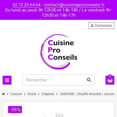
02 72 25 64 64
-
contact@cuisineproconseils.fr
Du lundi au jeudi 9h-12h30 et 14h-18h / Le vendredi 9h-
12h30 et 14h-17h
person
Connexion
0
view_headline
search
chevron_right
chevron_right
chevron_right
chevron_right
Cuisson
Snack
Crêpières
DIAMOND - Chauffe chocolat / sauces - 
-36%