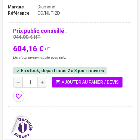
Marque
Diamond
Référence
CC/NUT-2D
Prix public conseillé :
944,00 € HT
604,16 €
HT
Livraison personnalisée avec suivi
En stock, départ sous 2 à 3 jours ouvrés
check
shopping_cart
remove
add
AJOUTER AU PANIER / DEVIS
favorite_border