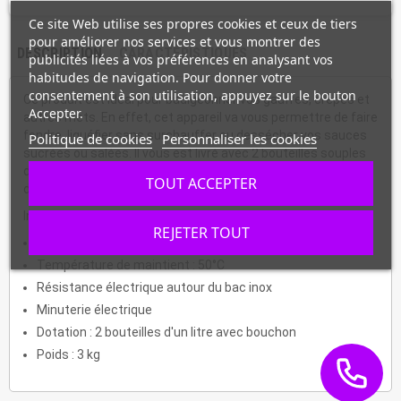
Ce site Web utilise ses propres cookies et ceux de tiers
pour améliorer nos services et vous montrer des
DESCRIPTION
CARACTÉRISTIQUES
publicités liées à vos préférences en analysant vos
habitudes de navigation. Pour donner votre
consentement à son utilisation, appuyez sur le bouton
Ce produit est idéal pour badigeonner vos gaufres, crêpes et
Accepter.
autres mets. En effet, cet appareil va vous permettre de faire
fondre, liquéfier sans surchauffer ou dessécher vos sauces
Politique de cookies
Personnaliser les cookies
sucrées ou salées. Il vous est livré avec 2 bouteilles souples
de 1 litre équipée d'un bouchon avec 3 sorties pour faciliter le
TOUT ACCEPTER
dosage.
Informations :
REJETER TOUT
Contrôle thermostatique jusqu'à 90°C
Température de maintient : 50°C
Résistance électrique autour du bac inox
Minuterie électrique
Dotation : 2 bouteilles d'un litre avec bouchon
Poids : 3 kg