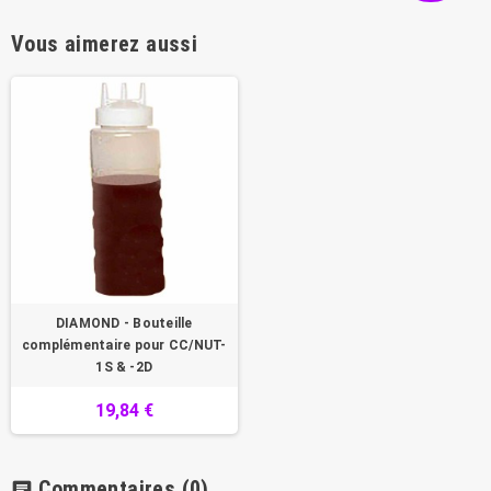
Vous aimerez aussi
DIAMOND - Bouteille
complémentaire pour CC/NUT-
1S & -2D
19,84 €
Commentaires
(0)
chat