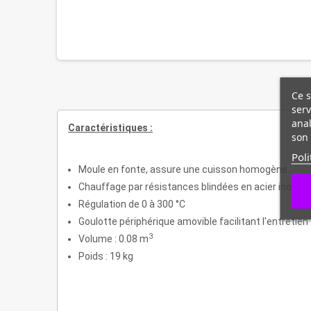
Ce s
serv
anal
Caractéristiques :
son 
Poli
Moule en fonte, assure une cuisson homogène
Chauffage par résistances blindées en acier inoxydab
Régulation de 0 à 300 °C
Goulotte périphérique amovible facilitant l'entretien
3
Volume : 0.08 m
Poids : 19 kg