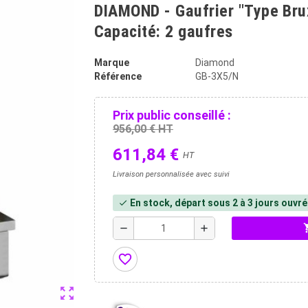
DIAMOND - Gaufrier "Type Brux
Capacité: 2 gaufres
Marque
Diamond
Référence
GB-3X5/N
Prix public conseillé :
956,00 € HT
611,84 €
HT
Livraison personnalisée avec suivi
En stock, départ sous 2 à 3 jours ouvr
check
shopp
remove
add
favorite_border
zoom_out_map