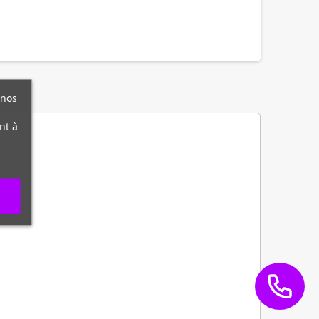
 nos
nt à