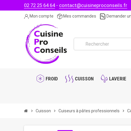
02 72 25 64 64
-
contact@cuisineproconseils.fr
Mon compte
Mes commandes
Demander un
FROID
CUISSON
LAVERIE
chevron_right
Cuisson
chevron_right
Cuiseurs à pâtes professionnels
chevron_right
CA