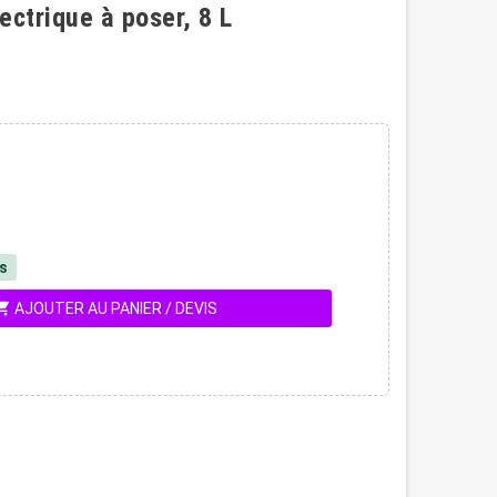
ectrique à poser, 8 L
és
ing_cart
AJOUTER AU PANIER / DEVIS