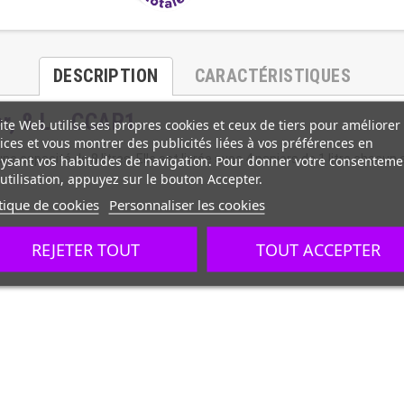
DESCRIPTION
CARACTÉRISTIQUES
er, 8 L - CCAP1
ite Web utilise ses propres cookies et ceux de tiers pour améliorer
ices et vous montrer des publicités liées à vos préférences en
ysant vos habitudes de navigation. Pour donner votre consenteme
 capacité de 8 litres. Elle est livrée avec 4 paniers de 1 litre chacu
utilisation, appuyez sur le bouton Accepter.
tique de cookies
Personnaliser les cookies
REJETER TOUT
TOUT ACCEPTER
 sonore