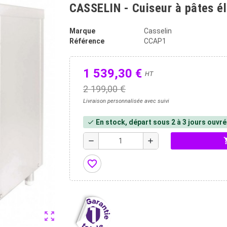
CASSELIN - Cuiseur à pâtes él
Marque
Casselin
Référence
CCAP1
1 539,30 €
HT
2 199,00 €
Livraison personnalisée avec suivi
En stock, départ sous 2 à 3 jours ouvr
check
shopp
remove
add
favorite_border
zoom_out_map