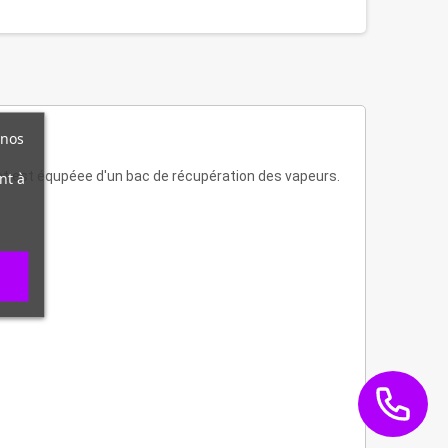
 nos
nt à
n et est équpéee d'un bac de récupération des vapeurs.