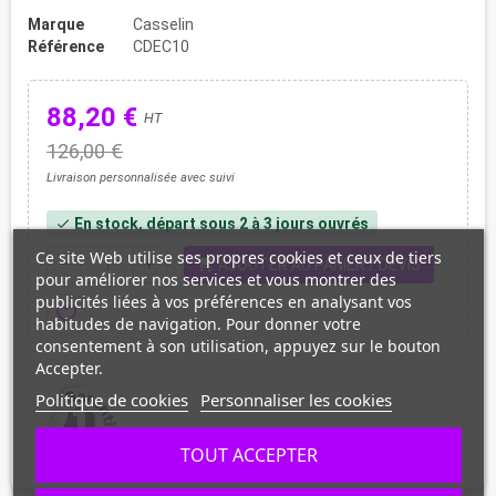
Marque
Casselin
Référence
CDEC10
88,20 €
HT
126,00 €
Livraison personnalisée avec suivi
En stock, départ sous 2 à 3 jours ouvrés
check
Ce site Web utilise ses propres cookies et ceux de tiers
shopping_cart
remove
add
AJOUTER AU PANIER / DEVIS
pour améliorer nos services et vous montrer des
publicités liées à vos préférences en analysant vos
favorite_border
habitudes de navigation. Pour donner votre
consentement à son utilisation, appuyez sur le bouton
Accepter.
Politique de cookies
Personnaliser les cookies
TOUT ACCEPTER