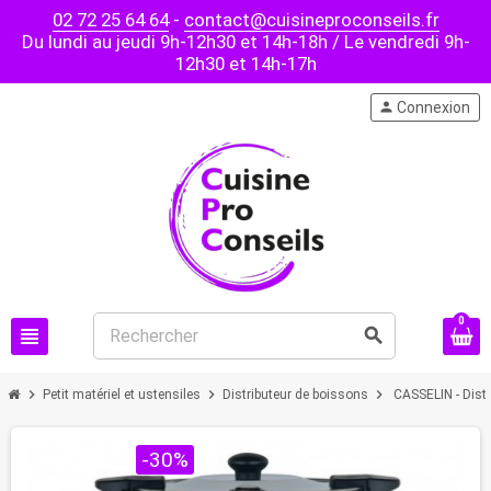
02 72 25 64 64
-
contact@cuisineproconseils.fr
Du lundi au jeudi 9h-12h30 et 14h-18h / Le vendredi 9h-
12h30 et 14h-17h
person
Connexion
0
view_headline
search
chevron_right
chevron_right
chevron_right
Petit matériel et ustensiles
Distributeur de boissons
CASSELIN - Distr
PROMO !
-30%