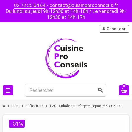
02 72 25 64 64
-
contact@cuisineproconseils.fr
Du lundi au jeudi 9h-12h30 et 14h-18h / Le vendredi 9h-
12h30 et 14h-17h
person
Connexion
0
view_headline
search
chevron_right
chevron_right
chevron_right
Froid
Buffet froid
L2G - Salade bar réfrigéré, capacité 6 x GN 1/1
-51%