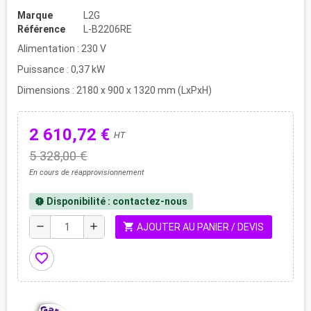
Marque
L2G
Référence
L-B2206RE
Alimentation : 230 V
Puissance : 0,37 kW
Dimensions : 2180 x 900 x 1320 mm (LxPxH)
2 610,72 €
HT
5 328,00 €
En cours de réapprovisionnement
Disponibilité : contactez-nous
new_releases
shopping_cart
remove
add
AJOUTER AU PANIER / DEVIS
favorite_border