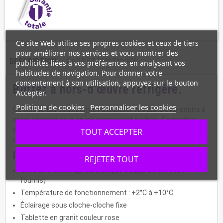
Ce site Web utilise ses propres cookies et ceux de tiers
pour améliorer nos services et vous montrer des
DESCRIPTION
CARACTÉRISTIQUES
publicités liées à vos préférences en analysant vos
habitudes de navigation. Pour donner votre
consentement à son utilisation, appuyez sur le bouton
Buffet à hors-d’œuvre réfrigéré.
Accepter.
Politique de cookies
Personnaliser les cookies
Ce salade-bar vous permet d'exposer vos plats et produits à
votre clientèle tout en les conservant au frais. Ce modèle
dispose notamment d’un éclairage, de tablette en granit
TOUT ACCEPTER
rose et de 4 roues pivotantes pour faciliter son déplacement.
Informations :
REJETER TOUT
Cuve en inox réfrigérée statique 6 bacs GN 1/1 (non
fournis)
Température de fonctionnement : +2°C à +10°C
Éclairage sous cloche-cloche fixe
Tablette en granit couleur rose