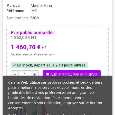
Marque
Moretti Forni
Référence
IM8
Alimentation : 230 V
Prix public conseillé :
1 862,00 € HT
1 460,70 €
HT
Livraison personnalisée avec suivi
En stock, départ sous 2 à 3 jours ouvrés
check
shopping_cart
remove
add
AJOUTER AU PANIER / DEVIS
Ce site Web utilise ses propres cookies et ceux de tiers
favorite_border
pour améliorer nos services et vous montrer des
publicités liées à vos préférences en analysant vos
habitudes de navigation. Pour donner votre
consentement à son utilisation, appuyez sur le bouton
Accepter.