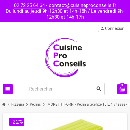
02 72 25 64 64
-
contact@cuisineproconseils.fr
Du lundi au jeudi 9h-12h30 et 14h-18h / Le vendredi 9h-
12h30 et 14h-17h
person
Connexion
0
view_headline
search
chevron_right
chevron_right
chevron_right
Pizzéria
Pétrins
MORETTI FORNI - Pétrin à tête fixe 10 L, 1 vitesse - I
-22%