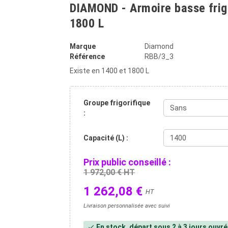
DIAMOND - Armoire basse frig
1800 L
Marque
Diamond
Référence
RBB/3_3
Existe en 1400 et 1800 L
Groupe frigorifique
:
Capacité (L) :
Prix public conseillé :
1 972,00 € HT
1 262,08 €
HT
Livraison personnalisée avec suivi
En stock, départ sous 2 à 3 jours ouvr
check