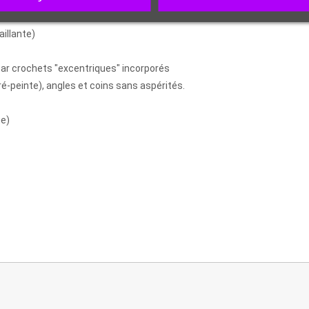
aillante)
ar crochets "excentriques" incorporés
pré-peinte), angles et coins sans aspérités.
ge)