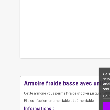
Ce s
serv
Armoire froide basse avec unité 
anal
son 
Cette armoire vous permettra de stocker jusqu'à 1400 lit
Poli
Elle est facilement montable et démontable.
Informations :