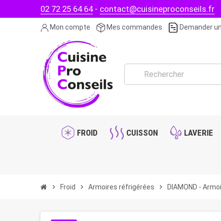
02 72 25 64 64
-
contact@cuisineproconseils.fr
Mon compte
Mes commandes
Demander un
FROID
CUISSON
LAVERIE
chevron_right
Froid
chevron_right
Armoires réfrigérées
chevron_right
DIAMOND - Armoir