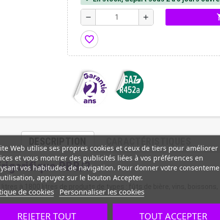
shopp
remove
add
favorite_border
DESCRIPTION
CARACTÉRISTIQUES
ite Web utilise ses propres cookies et ceux de tiers pour améliorer
ices et vous montrer des publicités liées à vos préférences en
frigorifique RBB/3
ysant vos habitudes de navigation. Pour donner votre consenteme
utilisation, appuyez sur le bouton Accepter.
res à 1800 litres de produits de types : fûts de bière, vins, boissons, 
tique de cookies
Personnaliser les cookies
REJETER TOUT
TOUT ACCEPTER