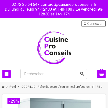
02 72 25 64 64
-
contact@cuisineproconseils.fr
Du lundi au jeudi 9h-12h30 et 14h-18h / Le vendredi 9h-
12h30 et 14h-17h
person
Connexion
0
view_headline
search
chevron_right
chevron_right
Froid
DOCRILUC - Refroidisseurs d'eau vertical professionnel, 175 L
-29%