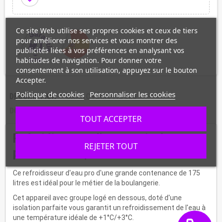
Ce site Web utilise ses propres cookies et ceux de tiers
pour améliorer nos services et vous montrer des
publicités liées à vos préférences en analysant vos
habitudes de navigation. Pour donner votre
consentement à son utilisation, appuyez sur le bouton
Accepter.
Politique de cookies
Personnaliser les cookies
DESCRIPTION
CARACTÉRISTIQUES
DOCUMENTS JOINTS
TOUT ACCEPTER
Refroidisseurs d'eau vertical
REJETER TOUT
professionnel, 175 L
Ce refroidisseur d'eau pro d'une grande contenance de 175
litres est idéal pour le métier de la boulangerie.
Cet appareil avec groupe logé en dessous, doté d'une
isolation parfaite vous garantit un refroidissement de l'eau à
une température idéale de +1°C/+3°C.