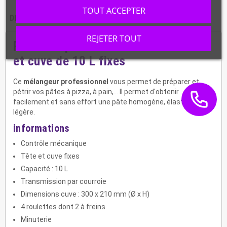
TOUT ACCEPTER
DESCRIPTION
CARACTÉRISTIQUES
REJETER TOUT
Pétrin à spirale A-DN10T
avec tête
et cuve de 10 L fixes
Ce
mélangeur professionnel
vous permet de préparer et
pétrir vos pâtes à pizza, à pain,... Il permet d'obtenir
facilement et sans effort une pâte homogène, élastique et
légère.
informations
Contrôle mécanique
Tête et cuve fixes
Capacité : 10 L
Transmission par courroie
Dimensions cuve : 300 x 210 mm (Ø x H)
4 roulettes dont 2 à freins
Minuterie