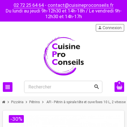
02 72 25 64 64
-
contact@cuisineproconseils.fr
Du lundi au jeudi 9h-12h30 et 14h-18h / Le vendredi 9h-
12h30 et 14h-17h
person
Connexion
0
view_headline
search
chevron_right
chevron_right
chevron_right
Pizzéria
Pétrins
AFI - Pétrin à spirale tête et cuve fixes 10 L, 2 vitesse
-30%