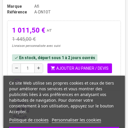
Marque
Afi
Référence
A-DN10T
1 011,50 €
HT
1 445,00 €
Livraison personnalisée avec suivi
En stock, départ sous 1 à 2 jours ouvrés
check
shopping_cart
remove
add
AJOUTER AU PANIER / DEVIS
favorite_border
Ce site Web utilise ses propres cookies et ceux de tiers
pour améliorer nos services et vous montrer des
publicités liées à vos préférences en analysant vos
habitudes de navigation. Pour donner votre
consentement à son utilisation, appuyez sur le bouton
Accepter.
Politique de cookies
Personnaliser les cookies