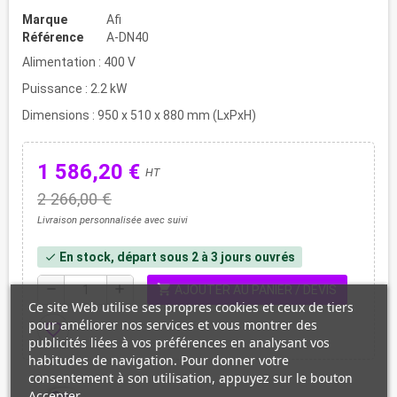
Marque
Afi
Référence
A-DN40
Alimentation : 400 V
Puissance : 2.2 kW
Dimensions : 950 x 510 x 880 mm (LxPxH)
1 586,20 €
HT
2 266,00 €
Livraison personnalisée avec suivi
En stock, départ sous 2 à 3 jours ouvrés
check
shopping_cart
remove
add
AJOUTER AU PANIER / DEVIS
Ce site Web utilise ses propres cookies et ceux de tiers
pour améliorer nos services et vous montrer des
favorite_border
publicités liées à vos préférences en analysant vos
habitudes de navigation. Pour donner votre
consentement à son utilisation, appuyez sur le bouton
Accepter.