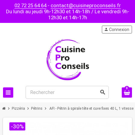
02 72 25 64 64
-
contact@cuisineproconseils.fr
Du lundi au jeudi 9h-12h30 et 14h-18h / Le vendredi 9h-
12h30 et 14h-17h
person
Connexion
0
view_headline
search
chevron_right
chevron_right
chevron_right
Pizzéria
Pétrins
AFI - Pétrin à spirale tête et cuve fixes 40 L, 1 vitesse
-30%