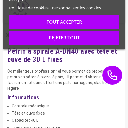
Politique de cookies
Personnaliser les cookies
TOUT ACCEPTER
DESCRIPTION
CARACTÉRISTIQUES
REJETER TOUT
Pétrin à spirale A-DN40 avec tête et
cuve de 30 L fixes
Ce
mélangeur professionnel
vous permet de préparer et
pétrir vos pâtes à pizza, à pain,... Il permet d'obtenir
facilement et sans effort une pâte homogène, élastique et
légère.
Informations
Contrôle mécanique
Tête et cuve fixes
Capacité : 40 L
Transmission par courroie