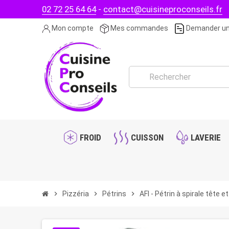
02 72 25 64 64
-
contact@cuisineproconseils.fr
Mon compte
Mes commandes
Demander un
FROID
CUISSON
LAVERIE
chevron_right
Pizzéria
chevron_right
Pétrins
chevron_right
AFI - Pétrin à spirale tête 