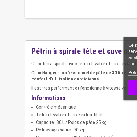
Ce s
Pétrin à spirale tête et cuve mob
serv
anal
son 
Ce pétrin à spirale avec tête relevable et cuve extracti
Poli
Ce
mélangeur professionnel
d
e pâte
de 30 litres so
confort d'utilisation quotidienne
.
Il est très performant et fonctionne à vitesse variab
Informations :
Contrôle mécanique
Tête relevable et cuve extractible
Capacité : 30 L / Poids de pâte 25 kg
Pétrissage/heure : 70 kg