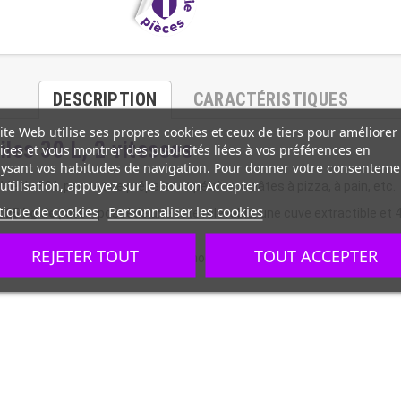
DESCRIPTION
CARACTÉRISTIQUES
ite Web utilise ses propres cookies et ceux de tiers pour améliorer
iles 30 L, 2 vitesses
ices et vous montrer des publicités liées à vos préférences en
ysant vos habitudes de navigation. Pour donner votre consenteme
utilisation, appuyez sur le bouton Accepter.
ble de 30 L permet de préparer et pétrir vos pâtes à pizza, à pain, etc.
tique de cookies
Personnaliser les cookies
it 25 kg de pâtes
, possède une tête relevable, une cuve extractible et 
REJETER TOUT
TOUT ACCEPTER
le. Une production de pâte ultra homogène est garantie.