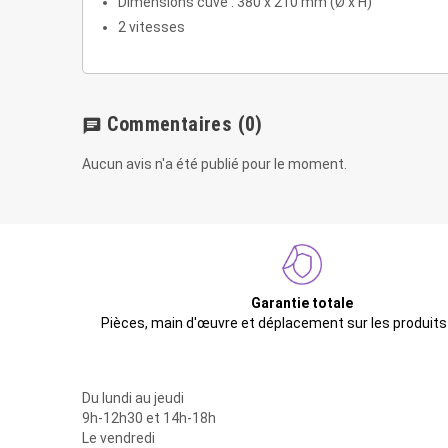
Dimensions cuve : 380 x 210 mm (Ø x H)
2 vitesses
Commentaires
(0)
chat
Aucun avis n'a été publié pour le moment.
Garantie totale
Pièces, main d'œuvre et déplacement sur les produits
Du lundi au jeudi
9h-12h30 et 14h-18h
Le vendredi