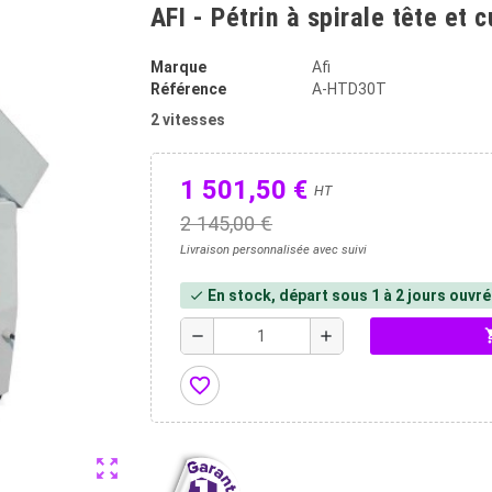
AFI - Pétrin à spirale tête et 
Marque
Afi
Référence
A-HTD30T
2 vitesses
1 501,50 €
HT
2 145,00 €
Livraison personnalisée avec suivi
En stock, départ sous 1 à 2 jours ouvr
check
shopp
remove
add
favorite_border
zoom_out_map