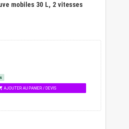
cuve mobiles 30 L, 2 vitesses
és
ing_cart
AJOUTER AU PANIER / DEVIS