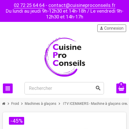
02 72 25 64 64
-
contact@cuisineproconseils.fr
Du lundi au jeudi 9h-12h30 et 14h-18h / Le vendredi 9h-
12h30 et 14h-17h
person
Connexion
0
view_headline
search
chevron_right
chevron_right
chevron_right
Froid
Machines à glaçons
ITV ICEMAKERS - Machine à glaçons creux 
-45%