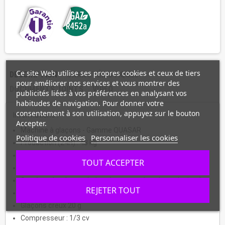
Ce site Web utilise ses propres cookies et ceux de tiers
DESCRIPTION
CARACTÉRISTIQUES
pour améliorer nos services et vous montrer des
DOCUMENTS JOINTS
VIDEO
publicités liées à vos préférences en analysant vos
habitudes de navigation. Pour donner votre
consentement à son utilisation, appuyez sur le bouton
Informations :
Accepter.
Machine à glaçons - Gamme QUASAR
Politique de cookies
Personnaliser les cookies
Production (24H) : 48 kg
Stockage : 25 kg
TOUT ACCEPTER
Carrosserie inox AISI 304 18/10
Système à palettes (adapté aux eaux les plus calcaires)
REJETER TOUT
Refroidissement AIR
Glaçons creux 20 g
Compresseur : 1/3 cv