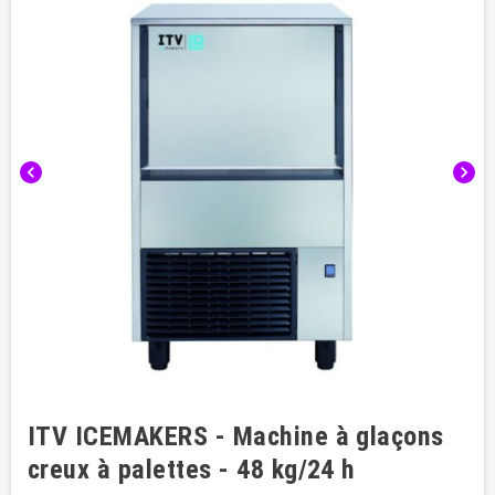
chevron_left
chevron_right
ITV ICEMAKERS - Machine à glaçons
creux à palettes - 48 kg/24 h