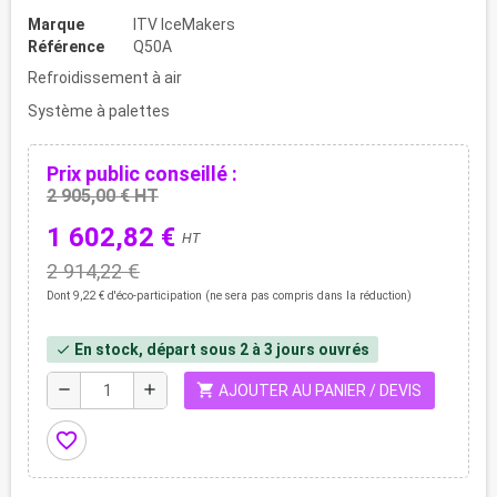
Marque
ITV IceMakers
Référence
Q50A
Refroidissement à air
Système à palettes
Prix public conseillé :
2 905,00 € HT
1 602,82 €
HT
2 914,22 €
Dont 9,22 € d'éco-participation (ne sera pas compris dans la réduction)
En stock, départ sous 2 à 3 jours ouvrés
check
shopping_cart
remove
add
AJOUTER AU PANIER / DEVIS
favorite_border