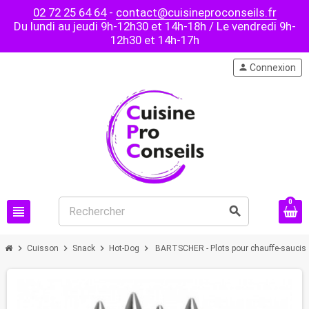
02 72 25 64 64
-
contact@cuisineproconseils.fr
Du lundi au jeudi 9h-12h30 et 14h-18h / Le vendredi 9h-
12h30 et 14h-17h
person
Connexion
0
view_headline
search
chevron_right
chevron_right
chevron_right
chevron_right
Cuisson
Snack
Hot-Dog
BARTSCHER - Plots pour chauffe-saucisse