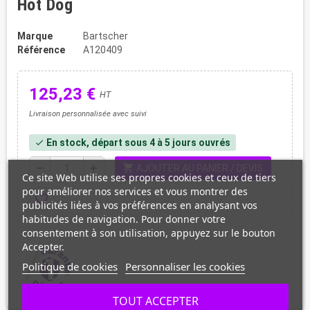
Hot Dog
Marque
Bartscher
Référence
A120409
125,23 €
HT
Livraison personnalisée avec suivi
En stock, départ sous 4 à 5 jours ouvrés
check
shopping_cart
remove
add
AJOUTER AU PANIER / DEVIS
Ce site Web utilise ses propres cookies et ceux de tiers
pour améliorer nos services et vous montrer des
favorite_border
publicités liées à vos préférences en analysant vos
habitudes de navigation. Pour donner votre
consentement à son utilisation, appuyez sur le bouton
Accepter.
Politique de cookies
Personnaliser les cookies
TOUT ACCEPTER