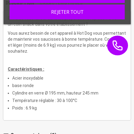
DESCRIPTION
CARACTÉRISTIQUES
REJETER TOUT
Envie de vous lancer dans les préparations rapides ? d'ouvrir
un coin snack dans votre établissement ?
Vous aurez besoin de cet appareil à Hot Dog vous permettant
de maintenir vos saucisses à bonne température. Compact
et léger (moins de 6.9 kg) vous pourrez le placer où vous le
souhaitez.
Caractéristiques :
Acier inoxydable
base ronde
Cylindre en verre Ø 195 mm, hauteur 245 mm
Température réglable : 30 à 100°C
Poids : 6.9 kg