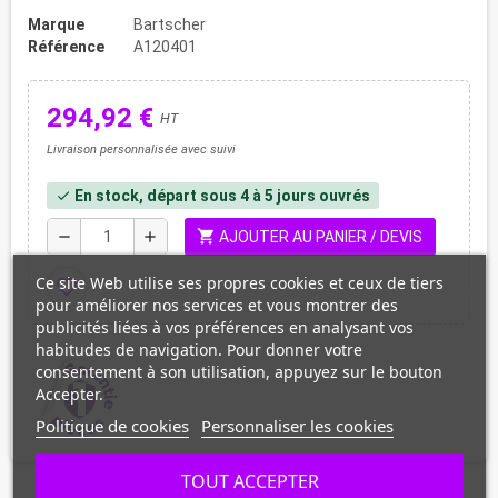
Marque
Bartscher
Référence
A120401
294,92 €
HT
Livraison personnalisée avec suivi
En stock, départ sous 4 à 5 jours ouvrés
check
shopping_cart
remove
add
AJOUTER AU PANIER / DEVIS
Ce site Web utilise ses propres cookies et ceux de tiers
favorite_border
pour améliorer nos services et vous montrer des
publicités liées à vos préférences en analysant vos
habitudes de navigation. Pour donner votre
consentement à son utilisation, appuyez sur le bouton
Accepter.
Politique de cookies
Personnaliser les cookies
TOUT ACCEPTER