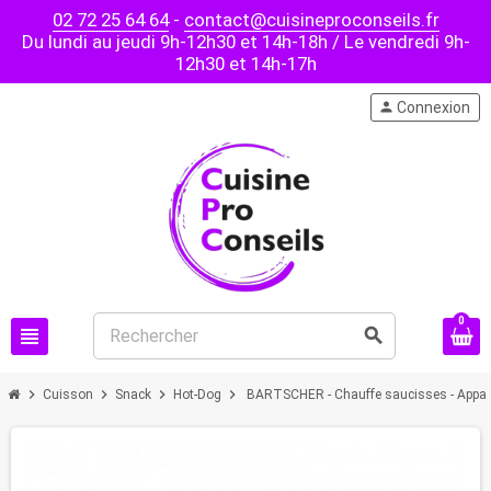
02 72 25 64 64
-
contact@cuisineproconseils.fr
Du lundi au jeudi 9h-12h30 et 14h-18h / Le vendredi 9h-
12h30 et 14h-17h
person
Connexion
0
view_headline
search
chevron_right
chevron_right
chevron_right
chevron_right
Cuisson
Snack
Hot-Dog
BARTSCHER - Chauffe saucisses - Appare