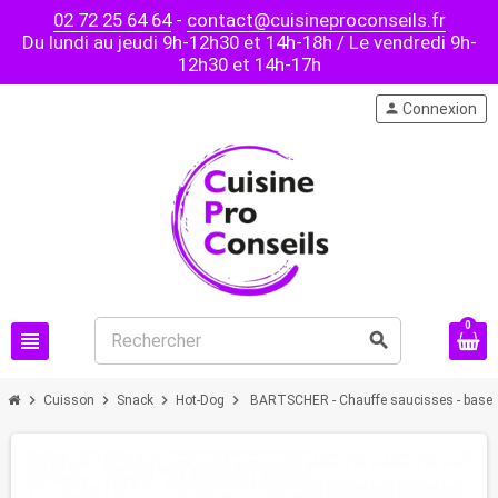
02 72 25 64 64
-
contact@cuisineproconseils.fr
Du lundi au jeudi 9h-12h30 et 14h-18h / Le vendredi 9h-
12h30 et 14h-17h
person
Connexion
0
view_headline
search
chevron_right
chevron_right
chevron_right
chevron_right
Cuisson
Snack
Hot-Dog
BARTSCHER - Chauffe saucisses - base r