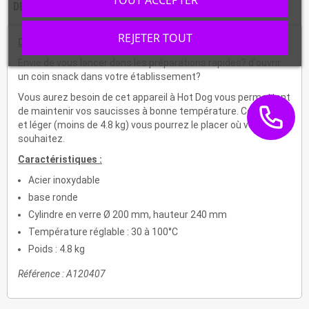
DESCRIPTION
CARACTÉRISTIQUES
REJETER TOUT
Description :
Envie de vous lancer dans les préparations rapides? d'ouvrir
un coin snack dans votre établissement?
Vous aurez besoin de cet appareil à Hot Dog vous permettant
de maintenir vos saucisses à bonne température. Compact
et léger (moins de 4.8 kg) vous pourrez le placer où vous le
souhaitez.
Caractéristiques :
Acier inoxydable
base ronde
Cylindre en verre Ø 200 mm, hauteur 240 mm
Température réglable : 30 à 100°C
Poids : 4.8 kg
Référence : A120407