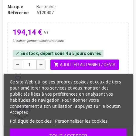
Marque
Bartscher
Référence
A120407
194,14 €
HT
Livraison personnalisée avec suivi
En stock, départ sous 4 à 5 jours ouvrés
check
shopping_cart
remove
add
AJOUTER AU PANIER / DEVIS
favorite_border
Ce site Web utilise ses propres cookies et ceux de tiers
pour améliorer nos services et vous montrer des
publicités liées à vos préférences en analysant vos
habitudes de navigation. Pour donner votre
consentement à son utilisation, appuyez sur le bouton
Accepter.
Politique de cookies
Personnaliser les cookies
TOUT ACCEPTER