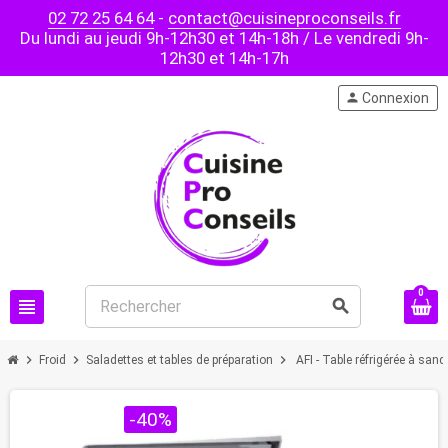
02 72 25 64 64
-
contact@cuisineproconseils.fr
Du lundi au jeudi 9h-12h30 et 14h-18h / Le vendredi 9h-
12h30 et 14h-17h
person
Connexion
0
view_headline
search
chevron_right
chevron_right
chevron_right
Froid
Saladettes et tables de préparation
AFI - Table réfrigérée à san
PROMO !
-40%