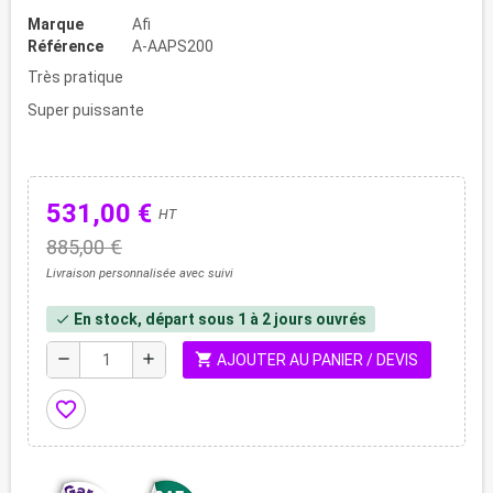
Marque
Afi
Référence
A-AAPS200
Très pratique
Super puissante
531,00 €
HT
885,00 €
Livraison personnalisée avec suivi
En stock, départ sous 1 à 2 jours ouvrés
check
shopping_cart
remove
add
AJOUTER AU PANIER / DEVIS
favorite_border