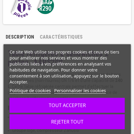
DESCRIPTION
CARACTÉRISTIQUES
Ce site Web utilise ses propres cookies et ceux de tiers
Table réfrigérée à sandwiches 2
pour améliorer nos services et vous montrer des
portes -AAPS200
publicités liées à vos préférences en analysant vos
habitudes de navigation. Pour donner votre
Meuble froid avec placards adaptés au rangement de bacs
consentement à son utilisation, appuyez sur le bouton
gastronomes (non-fournis) GN 1/6 et d'une capacité de
240
Accepter.
L
. Cette table réfrigérée centrale permet d'effectuer la
Politique de cookies
Personnaliser les cookies
préparation ou le dressage de vos plats sur un espace de
stockage à réfrigération ventilée.
TOUT ACCEPTER
Informations :
Capacité: 5 bacs GN 1/6 profondeur 150 mm avec capot
REJETER TOUT
inox refermable
Groupe logé, compresseur Zanussi