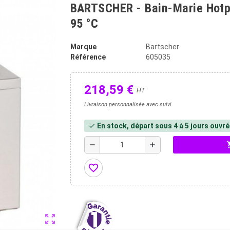
BARTSCHER - Bain-Marie Hotpot
95 °C
Marque
Bartscher
Référence
605035
218,59 €
HT
Livraison personnalisée avec suivi
En stock, départ sous 4 à 5 jours ouvr
check
shopp
remove
add
favorite_border
zoom_out_map