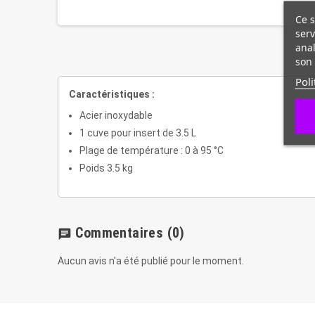
Ce s
serv
anal
son 
Poli
Caractéristiques :
Acier inoxydable
1 cuve pour insert de 3.5 L
Plage de température : 0 à 95 °C
Poids 3.5 kg
Commentaires
(0)
chat
Aucun avis n'a été publié pour le moment.