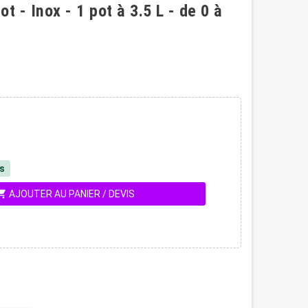
 - Inox - 1 pot à 3.5 L - de 0 à
és
ing_cart
AJOUTER AU PANIER / DEVIS