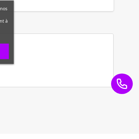
 nos
nt à