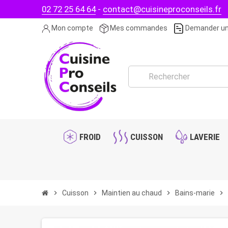
02 72 25 64 64
-
contact@cuisineproconseils.fr
Mon compte
Mes commandes
Demander un
FROID
CUISSON
LAVERIE
chevron_right
Cuisson
chevron_right
Maintien au chaud
chevron_right
Bains-marie
chevron_right