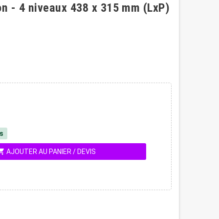
n - 4 niveaux 438 x 315 mm (LxP)
és
ing_cart
AJOUTER AU PANIER / DEVIS