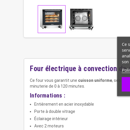
Ce s
serv
anal
son 
Four électrique à convection d
Poli
Ce four vous garantit une
cuisson uniforme
, ses
4 p
minuterie de 0 à 120 minutes.
Informations :
Entièrement en acier inoxydable
Porte à double vitrage
Éclairage intérieur
Avec 2 moteurs