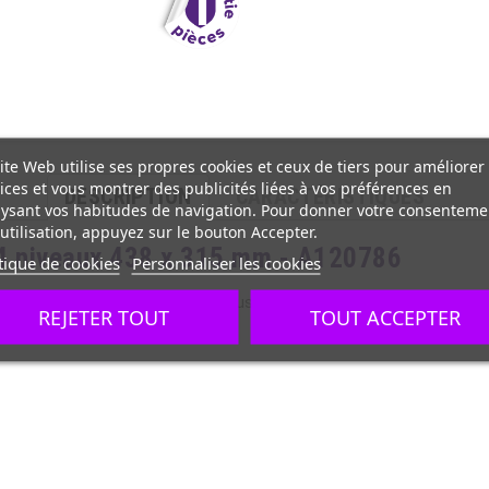
ite Web utilise ses propres cookies et ceux de tiers pour améliorer
ices et vous montrer des publicités liées à vos préférences en
DESCRIPTION
CARACTÉRISTIQUES
ysant vos habitudes de navigation. Pour donner votre consenteme
utilisation, appuyez sur le bouton Accepter.
e 4 niveaux 438 x 315 mm - A120786
tique de cookies
Personnaliser les cookies
laques
vous permettent de cuire plusieurs plats en même temps. Vous p
REJETER TOUT
TOUT ACCEPTER