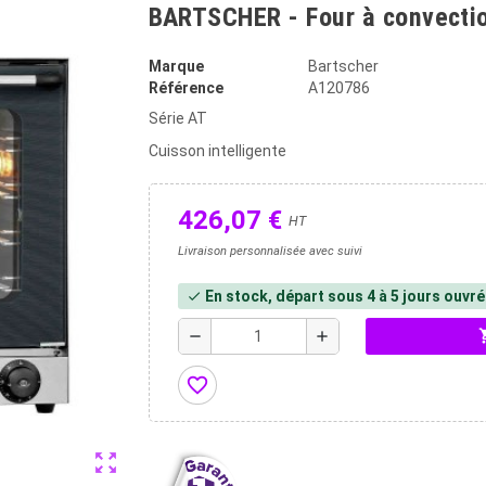
BARTSCHER - Four à convectio
Marque
Bartscher
Référence
A120786
Série AT
Cuisson intelligente
426,07 €
HT
Livraison personnalisée avec suivi
En stock, départ sous 4 à 5 jours ouvr
check
shopp
remove
add
favorite_border
zoom_out_map