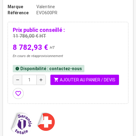
Marque
Valentine
Référence
EVO600PR
Prix public conseillé :
11 786,00 € HT
8 782,93 €
HT
En cours de réapprovisionnement
Disponibilité : contactez-nous
new_releases
shopping_cart
remove
add
AJOUTER AU PANIER / DEVIS
favorite_border