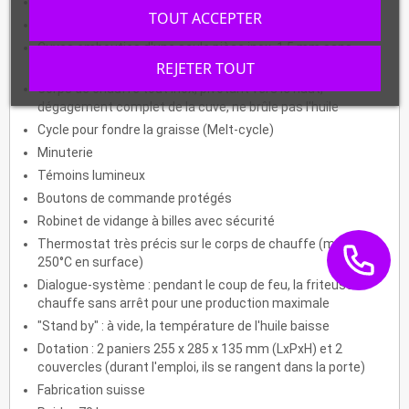
Capacité : 25 à 28 L
TOUT ACCEPTER
Production : 57 à 68 kg/h
Cuves embouties d'une seule pièce inox, 1.5 mm sans
soudure avec zone froide et cône de vidange
REJETER TOUT
Corps de chauffe tout inox, pivotant vers le haut,
dégagement complet de la cuve, ne brûle pas l'huile
Cycle pour fondre la graisse (Melt-cycle)
Minuterie
Témoins lumineux
Boutons de commande protégés
Robinet de vidange à billes avec sécurité
Thermostat très précis sur le corps de chauffe (max
250°C en surface)
Dialogue-système : pendant le coup de feu, la friteuse
chauffe sans arrêt pour une production maximale
"Stand by" : à vide, la température de l'huile baisse
Dotation : 2 paniers 255 x 285 x 135 mm (LxPxH) et 2
couvercles (durant l'emploi, ils se rangent dans la porte)
Fabrication suisse