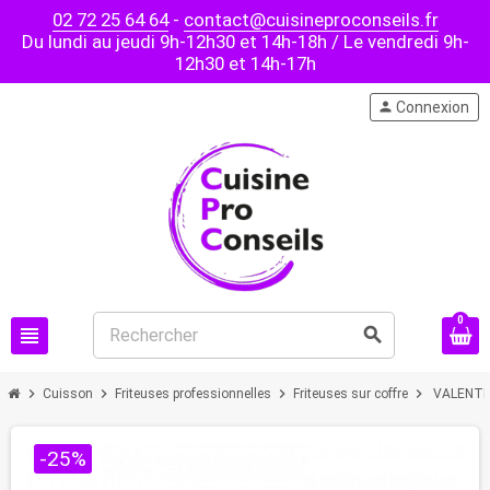
02 72 25 64 64
-
contact@cuisineproconseils.fr
Du lundi au jeudi 9h-12h30 et 14h-18h / Le vendredi 9h-
12h30 et 14h-17h
person
Connexion
0
view_headline
search
chevron_right
chevron_right
chevron_right
chevron_right
Cuisson
Friteuses professionnelles
Friteuses sur coffre
VALENTINE
-25%