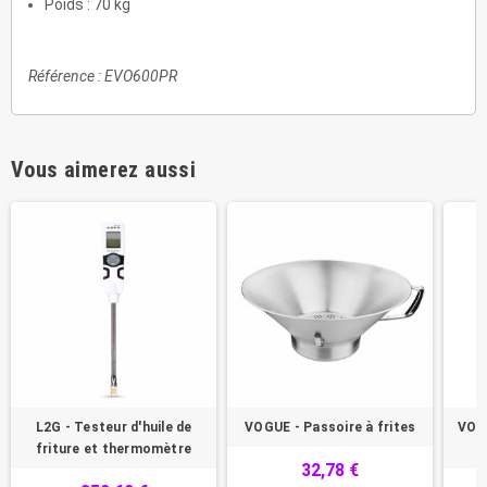
Poids : 70 kg
Référence : EVO600PR
Vous aimerez aussi
L2G - Testeur d'huile de
VOGUE - Passoire à frites
VOGU
friture et thermomètre
m
32,78 €