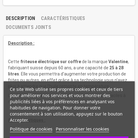
DESCRIPTION
CARACTÉRISTIQUES
DOCUMENTS JOINTS
Description :
Cette
friteuse électrique sur coffre
de la marque
Valentine
,
fabriquant suisse depuis 60 ans, a une capacité de
25 à 28
litres
. Elle vous permettra d'augmenter votre production de
frites ou autres, en effet grâce à sa technologie vous n'avez
plus à attendre que l'huile remonte en température.
Ce site Web utilise ses propres cookies et ceux de tiers
pour améliorer nos services et vous montrer des
Les friteuses Valentine sont très performantes et faciles à
publicités liées à vos préférences en analysant vos
nettoyer.
habitudes de navigation. Pour donner votre
consentement à son utilisation, appuyez sur le bouton
Accepter.
Caractéristiques :
Politique de cookies
Personnaliser les cookies